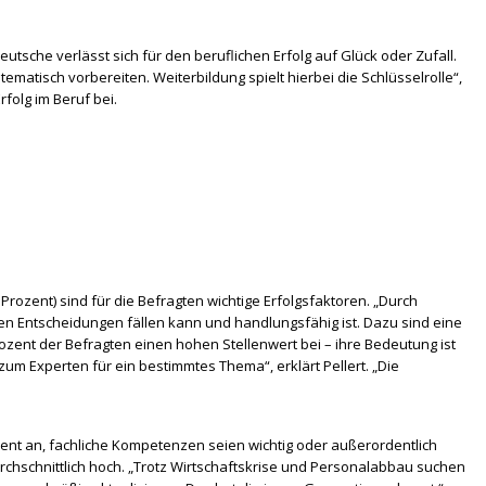
utsche verlässt sich für den beruflichen Erfolg auf Glück oder Zufall.
tematisch vorbereiten. Weiterbildung spielt hierbei die Schlüsselrolle“,
folg im Beruf bei.
rozent) sind für die Befragten wichtige Erfolgsfaktoren. „Durch
en Entscheidungen fällen kann und handlungsfähig ist. Dazu sind eine
ozent der Befragten einen hohen Stellenwert bei – ihre Bedeutung ist
um Experten für ein bestimmtes Thema“, erklärt Pellert. „Die
ent an, fachliche Kompetenzen seien wichtig oder außerordentlich
urchschnittlich hoch. „Trotz Wirtschaftskrise und Personalabbau suchen