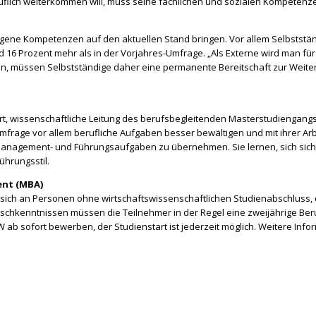
uflich weiterkommen will, muss seine fachlichen und sozialen Kompetenzen
bezogene Kompetenzen auf den aktuellen Stand bringen. Vor allem Selbsts
nd 16 Prozent mehr als in der Vorjahres-Umfrage. „Als Externe wird man f
in, müssen Selbstständige daher eine permanente Bereitschaft zur Weiterb
ellert, wissenschaftliche Leitung des berufsbegleitenden Masterstudienga
mfrage vor allem berufliche Aufgaben besser bewältigen und mit ihrer Ar
nagement- und Führungsaufgaben zu übernehmen. Sie lernen, sich siche
ührungsstil.
ent (MBA)
ch an Personen ohne wirtschaftswissenschaftlichen Studienabschluss, di
chkenntnissen müssen die Teilnehmer in der Regel eine zweijährige Beruf
b sofort bewerben, der Studienstart ist jederzeit möglich. Weitere Inf