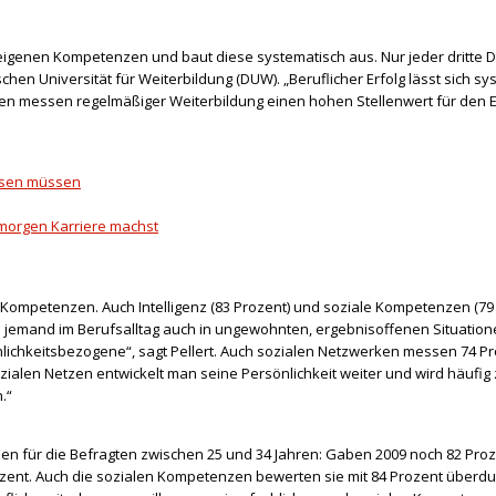
 eigenen Kompetenzen und baut diese systematisch aus. Nur jeder dritte De
hen Universität für Weiterbildung (DUW). „Beruflicher Erfolg lässt sich sys
hen messen regelmäßiger Weiterbildung einen hohen Stellenwert für den Er
wissen müssen
 morgen Karriere machst
Kompetenzen. Auch Intelligenz (83 Prozent) und soziale Kompetenzen (79 P
 jemand im Berufsalltag auch in ungewohnten, ergebnisoffenen Situation
nlichkeitsbezogene“, sagt Pellert. Auch sozialen Netzwerken messen 74 Pr
alen Netzen entwickelt man seine Persönlichkeit weiter und wird häufig z
.“
en für die Befragten zwischen 25 und 34 Jahren: Gaben 2009 noch 82 Proz
Prozent. Auch die sozialen Kompetenzen bewerten sie mit 84 Prozent überd