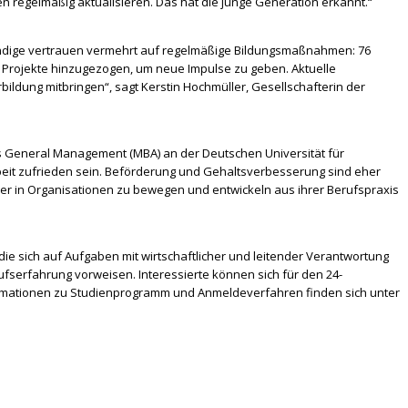
 regelmäßig aktualisieren. Das hat die junge Generation erkannt.“
tändige vertrauen vermehrt auf regelmäßige Bildungsmaßnahmen: 76
ür Projekte hinzugezogen, um neue Impulse zu geben. Aktuelle
ildung mitbringen“, sagt Kerstin Hochmüller, Gesellschafterin der
ngs General Management (MBA) an der Deutschen Universität für
beit zufrieden sein. Beförderung und Gehaltsverbesserung sind eher
r in Organisationen zu bewegen und entwickeln aus ihrer Berufspraxis
e sich auf Aufgaben mit wirtschaftlicher und leitender Verantwortung
serfahrung vorweisen. Interessierte können sich für den 24-
ormationen zu Studienprogramm und Anmeldeverfahren finden sich unter