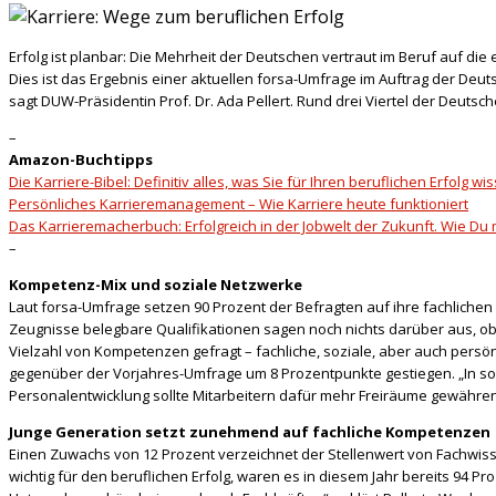
Erfolg ist planbar: Die Mehrheit der Deutschen vertraut im Beruf auf die
Dies ist das Ergebnis einer aktuellen forsa-Umfrage im Auftrag der Deutsc
sagt DUW-Präsidentin Prof. Dr. Ada Pellert.
Rund drei Viertel der Deutsc
–
Amazon-Buchtipps
Die Karriere-Bibel: Definitiv alles, was Sie für Ihren beruflichen Erfolg 
Persönliches Karrieremanagement – Wie Karriere heute funktioniert
Das Karrieremacherbuch: Erfolgreich in der Jobwelt der Zukunft. Wie Du
–
Kompetenz-Mix und soziale Netzwerke
Laut forsa-Umfrage setzen 90 Prozent der Befragten auf ihre fachlichen 
Zeugnisse belegbare Qualifikationen sagen noch nichts darüber aus, ob
Vielzahl von Kompetenzen gefragt – fachliche, soziale, aber auch persö
gegenüber der Vorjahres-Umfrage um 8 Prozentpunkte gestiegen. „In sozi
Personalentwicklung sollte Mitarbeitern dafür mehr Freiräume gewähren
Junge Generation setzt zunehmend auf fachliche Kompetenzen
Einen Zuwachs von 12 Prozent verzeichnet der Stellenwert von Fachwiss
wichtig für den beruflichen Erfolg, waren es in diesem Jahr bereits 94 