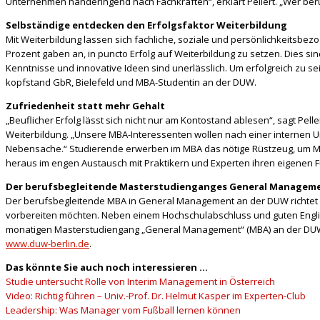
Unternehmen händeringend nach Fachkräften“, erklärt Pellert. „Wer ber
Selbständige entdecken den Erfolgsfaktor Weiterbildung
Mit Weiterbildung lassen sich fachliche, soziale und persönlichkeits
Prozent gaben an, in puncto Erfolg auf Weiterbildung zu setzen. Dies si
Kenntnisse und innovative Ideen sind unerlässlich. Um erfolgreich zu se
kopfstand GbR, Bielefeld und MBA-Studentin an der DUW.
Zufriedenheit statt mehr Gehalt
„Beuflicher Erfolg lässt sich nicht nur am Kontostand ablesen“, sagt P
Weiterbildung. „Unsere MBA-Interessenten wollen nach einer internen U
Nebensache.“ Studierende erwerben im MBA das nötige Rüstzeug, um Ma
heraus im engen Austausch mit Praktikern und Experten ihren eigenen F
Der berufsbegleitende Masterstudienganges General Managem
Der berufsbegleitende MBA in General Management an der DUW richtet si
vorbereiten möchten. Neben einem Hochschulabschluss und guten Englis
monatigen Masterstudiengang „General Management“ (MBA) an der DUW a
www.duw-berlin.de
.
Das könnte Sie auch noch interessieren …
Studie untersucht Rolle von Interim Management in Österreich
Video: Richtig führen – Univ.-Prof. Dr. Helmut Kasper im Experten-Club
Leadership: Was Manager vom Fußball lernen können