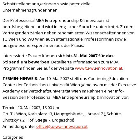
SchnittstellenmanagerInnen sowie potenzielle
UnternehmensgründerInnen.
Der Professional MBA Entrepreneurship & Innovation ist
berufsbegleitend und wird in englischer Sprache unterrichtet. Zu den
Vortragenden zählen neben renommierten WissenschafterInnen von
TU Wien und WU Wien auch internationale ProfessorInnen sowie
ausgewiesene ExpertInnen aus der Praxis.
Interessierte Frauen können sich
bis 31. Mai 2007 für das
Stipendium bewerben
. Detaillierte Informationen zum MBA
Programm finden Sie auf der Website
www.tu-wu-innovation.at
.
TERMIN-HINWEIS:
Am 10. Mai 2007 stellt das Continuing Education
Center der Technischen Universität Wien gemeinsam mit der Executive
Academy der Wirtschaftsuniversität Wien im Rahmen einer Info-
Session den Professional MBA Entrepreneurship & Innovation vor.
Termin: 10. Mai 2007, 18.00 Uhr
Ort: TU Wien, Karlsplatz 13, Hauptgebäude, Hörsaal 7 („Schütte-
Lihotzky“), 2. Hof, Stiege 7, Erdgeschoß
Anmeldung unter
office@tu-wu-innovation.at
Categories