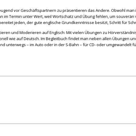
rzeugend vor Geschäftspartnern zu präsentieren das Andere. Obwohl man inh
 im Termin unter Wert, weil Wortschatz und Übung fehlen, um souverän v
reitet jeden, der gute englische Grundkenntnisse besitzt, Schritt für Schri
ntieren und Moderieren auf Englisch: Mit vielen Übungen zu Hörverständ
onell wie auf Deutsch. Im Begleitbuch findet man neben allen Übungen und
d unterwegs – im Auto oder in der S-Bahn – für CD- oder umgewandelt fü