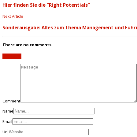
Hier finden Sie die “Right Potentials”
Next Article
Sonderausgabe: Alles zum Thema Management und Führ
There are no comments
Add yours
Comment
Name
Email
Url