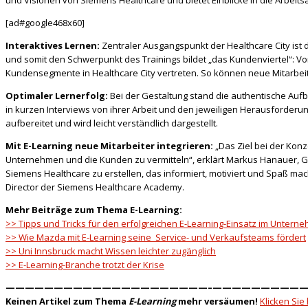
und Visionen von Siemens Healthcare und bietet Einblicke in die Arbeits
[ad#google468x60]
Interaktives Lernen:
Zentraler Ausgangspunkt der Healthcare City ist 
und somit den Schwerpunkt des Trainings bildet „das Kundenviertel“: 
Kundensegmente in Healthcare City vertreten. So können neue Mitarbei
Optimaler Lernerfolg:
Bei der Gestaltung stand die authentische Aufb
in kurzen Interviews von ihrer Arbeit und den jeweiligen Herausforder
aufbereitet und wird leicht verständlich dargestellt.
Mit E-Learning neue Mitarbeiter integrieren:
„Das Ziel bei der Kon
Unternehmen und die Kunden zu vermitteln“, erklärt Markus Hanauer, 
Siemens Healthcare zu erstellen, das informiert, motiviert und Spaß ma
Director der Siemens Healthcare Academy.
Mehr Beiträge zum Thema E-Learning:
>> Tipps und Tricks für den erfolgreichen E-Learning-Einsatz im Untern
>> Wie Mazda mit E-Learning seine Service- und Verkaufsteams fördert
>> Uni Innsbruck macht Wissen leichter zugänglich
>> E-Learning-Branche trotzt der Krise
—————————————————————–
——————————
Keinen Artikel zum Thema
E-Learning
mehr versäumen!
Klicken Sie