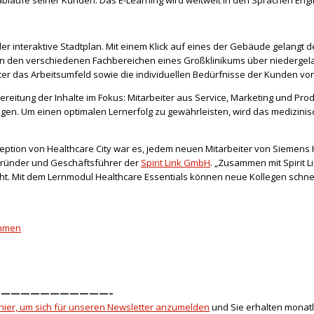
abläufe seiner Kunden. Das E-Learning wird weltweit in den Sprachen Engl
der interaktive Stadtplan. Mit einem Klick auf eines der Gebäude gelangt
Von den verschiedenen Fachbereichen eines Großklinikums über niedergel
ter das Arbeitsumfeld sowie die individuellen Bedürfnisse der Kunden v
ereitung der Inhalte im Fokus: Mitarbeiter aus Service, Marketing und Pro
ungen. Um einen optimalen Lernerfolg zu gewährleisten, wird das medizi
zeption von Healthcare City war es, jedem neuen Mitarbeiter von Siemens 
Gründer und Geschäftsführer der
Spirit Link GmbH
. „Zusammen mit Spirit L
cht. Mit dem Lernmodul Healthcare Essentials können neue Kollegen schnel
ehmen
———————————–
 hier, um sich für unseren Newsletter anzumelden
und Sie erhalten monatl