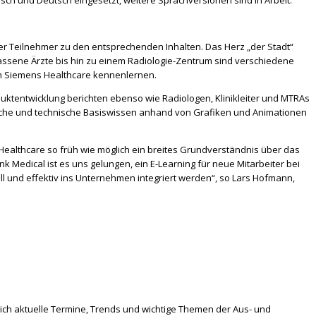
isch und Deutsch eingesetzt, weitere Sprachversionen sind in Arbeit.
 der Teilnehmer zu den entsprechenden Inhalten. Das Herz „der Stadt“
assene Ärzte bis hin zu einem Radiologie-Zentrum sind verschiedene
on Siemens Healthcare kennenlernen.
duktentwicklung berichten ebenso wie Radiologen, Klinikleiter und MTRAs
nische und technische Basiswissen anhand von Grafiken und Animationen
Healthcare so früh wie möglich ein breites Grundverständnis über das
ink Medical ist es uns gelungen, ein E-Learning für neue Mitarbeiter bei
l und effektiv ins Unternehmen integriert werden“, so Lars Hofmann,
ich aktuelle Termine, Trends und wichtige Themen der Aus- und