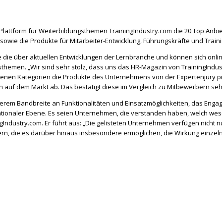
attform für Weiterbildungsthemen TrainingIndustry.com die 20 Top Anbieter
sowie die Produkte für Mitarbeiter-Entwicklung, Führungskräfte und Train
e die über aktuellen Entwicklungen der Lernbranche und können sich online
themen. „Wir sind sehr stolz, dass uns das HR-Magazin von TrainingIndust
hiedenen Kategorien die Produkte des Unternehmens von der Expertenjury
 auf dem Markt ab. Das bestätigt diese im Vergleich zu Mitbewerbern sehr 
erem Bandbreite an Funktionalitäten und Einsatzmöglichkeiten, das Engag
tionaler Ebene. Es seien Unternehmen, die verstanden haben, welch wesen
gIndustry.com. Er führt aus: „Die gelisteten Unternehmen verfügen nicht n
dern, die es darüber hinaus insbesondere ermöglichen, die Wirkung ein