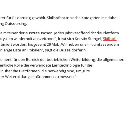
 für E-Learning gewählt. Skillsoft ist in sechs Kategorien mit dabei:
ing Outsourcing.
 miteinander auszutauschen. Jedes Jahr veröffentlicht die Plattform
ry.com wiederholt auszeichnet“, freut sich Kerstin Stengel,
Skillsoft
-
 prämiert worden: Insgesamt 29 Mal. „Wir heben uns mit umfassendem
lange Liste an Pokalen“, sagt die Düsseldorferin.
ement für den Bereich der betrieblichen Weiterbildung, die allgemeinen
tliche Rolle die verwendete Lerntechnologie für die
ur über die Plattformen, die notwendig sind, um gute
zelner Weiterbildungsmaßnahmen zu messen.“