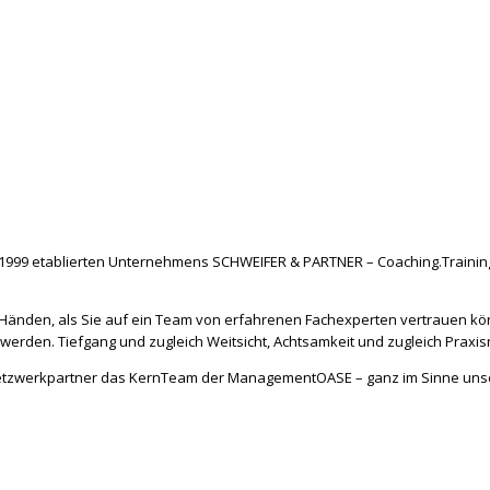
99 etablierten Unternehmens SCHWEIFER & PARTNER – Coaching.Training.Co
Händen, als Sie auf ein Team von erfahrenen Fachexperten vertrauen kö
rden. Tiefgang und zugleich Weitsicht, Achtsamkeit und zugleich Praxis
Netzwerkpartner das KernTeam der ManagementOASE – ganz im Sinne unser