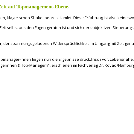
Zeit auf Topmanagement-Ebene.
ten, klagte schon Shakespeares Hamlet. Diese Erfahrung ist also keinesw
eit selbst aus den Fugen geraten ist und sich der subjektiven Steuerungs
er, der span-nungsgeladenen Widersprüchlichkeit im Umgang mit Zeit gena
anager-Innen liegen nun die Ergebnisse druck.frisch vor. Lebensnahe, su
gerinnen & Top-Managern“, erschienen im Fachverlag Dr. Kovac /Hamburg