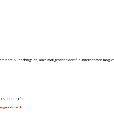
 Seminare & Coachings an, auch maßgeschneidert für Unternehmen möglich
EU AB HERBST ´11
angebots.reich
.