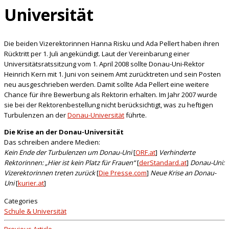
Universität
Die beiden Vizerektorinnen Hanna Risku und Ada Pellert haben ihren
Rücktritt per 1. Juli angekündigt. Laut der Vereinbarung einer
Universitätsratssitzung vom 1. April 2008 sollte Donau-Uni-Rektor
Heinrich Kern
mit 1. Juni von seinem Amt zurücktreten
und sein Posten
neu ausgeschrieben werden. Damit sollte Ada Pellert eine weitere
Chance für ihre Bewerbung als Rektorin erhalten. Im Jahr 2007 wurde
sie bei der Rektorenbestellung nicht berücksichtigt, was zu heftigen
Turbulenzen an der
Donau-Universität
führte.
Die Krise an der Donau-Universität
Das schreiben andere Medien:
Kein Ende der Turbulenzen um Donau-Uni
[
ORF.at
]
Verhinderte
Rektorinnen: „Hier ist kein Platz für Frauen“
[
derStandard.at
]
Donau-Uni:
Vizerektorinnen treten zurück
[
Die Presse.com
]
Neue Krise an Donau-
Uni
[
kurier.at
]
Categories
Schule & Universität