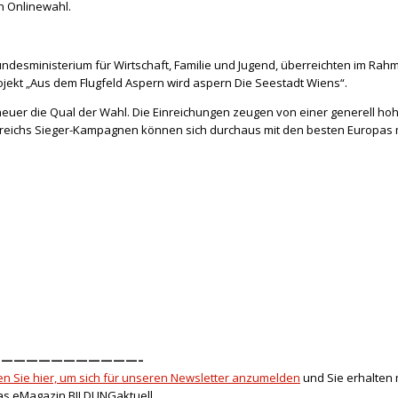
en Onlinewahl.
undesministerium für Wirtschaft, Familie und Jugend, überreichten im Rah
jekt „Aus dem Flugfeld Aspern wird aspern Die Seestadt Wiens“.
h heuer die Qual der Wahl. Die Einreichungen zeugen von einer generell h
terreichs Sieger-Kampagnen können sich durchaus mit den besten Europa
———————————–
ken Sie hier, um sich für unseren Newsletter anzumelden
und Sie erhalten 
das eMagazin BILDUNGaktuell