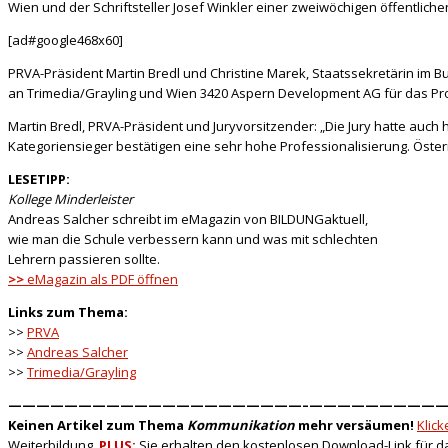
Wien und der Schriftsteller Josef Winkler einer zweiwöchigen öffentlich
[ad#google468x60]
PRVA-Präsident Martin Bredl und Christine Marek, Staatssekretärin im B
an Trimedia/Grayling und Wien 3420 Aspern Development AG für das Pro
Martin Bredl, PRVA-Präsident und Juryvorsitzender: „Die Jury hatte auc
Kategoriensieger bestätigen eine sehr hohe Professionalisierung. Ös
LESETIPP:
Kollege Minderleister
Andreas Salcher schreibt im eMagazin von BILDUNGaktuell,
wie man die Schule verbessern kann und was mit schlechten
Lehrern passieren sollte.
>>
eMagazin als PDF öffnen
Links zum Thema:
>>
PRVA
>>
Andreas Salcher
>>
Trimedia/Grayling
—————————————————————–
——————————
Keinen Artikel zum Thema
Kommunikation
mehr versäumen!
Klic
Weiterbildung.
PLUS:
Sie erhalten den kostenlosen Download-Link für 