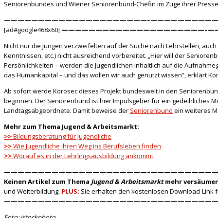
Seniorenbundes und Wiener Seniorenbund-Chefin im Zuge ihrer Pres
—————————————————————–
——————————
[ad#google468x60]
—————————————————————–
—
Nicht nur die Jungen verzweifelten auf der Suche nach Lehrstellen, auch di
Kenntnissen, etc.) nicht ausreichend vorbereitet. „Hier will der Senio
Persönlichkeiten – werden die Jugendlichen inhaltlich auf die Aufnahmege
das Humankapital – und das wollen wir auch genutzt wissen“, erklärt Ko
Ab sofort werde Korosec dieses Projekt bundesweit in den Seniorenbun
beginnen. Der Seniorenbund ist hier Impulsgeber für ein gedeihliches M
Landtagsabgeordnete. Damit beweise der
Seniorenbund
ein weiteres Ma
Mehr zum Thema Jugend & Arbeitsmarkt:
>>
Bildungsberatung für Jugendliche
>>
Wie Jugendliche ihren Weg ins Berufsleben finden
>>
Worauf es in der Lehrlingsausbildung ankommt
—————————————————————–
——————————
Keinen Artikel zum Thema
Jugend & Arbeitsmarkt
mehr versäumen
und Weiterbildung.
PLUS:
Sie erhalten den kostenlosen Download-Link 
—————————————————————–
——————————
Foto: istockphoto