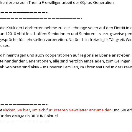
sekonferenz zum Thema
Freiwilligenarbeit der 60plus-Generation.
———————————–
————————————————————–
e Kritik der Lehrherren nehme zu: die Lehrlinge seien auf den Eintritt in d
renbund 2010 Abhilfe schaffen: Seniorinnen und Senioren – vorzugsweise p
spräche für Lehrstellen vorbereiten. Natürlich in freiwilliger Tätigkeit. 
rosec.
d hineintragen und auch Kooperationen auf regionaler Ebene anstreben. „
iteinander der Generationen, alle sind herzlich eingeladen, zum Gelingen 
l: Senioren sind aktiv – in unseren Familien, im Ehrenamt und in der Freiw
———————————–
!
Klicken Sie hier, um sich für unseren Newsletter anzumelden
und Sie er
für das eMagazin BILDUNGaktuell
———————————–