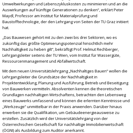
Umweltwirkungen und Lebenszykluskosten zu minimieren und an die
Auswirkungen auf künftige Generationen zu denken“, erklärt Peter
Maydl, Professor am Institut für Materialprüfung und
Baustofftechnologie, der den Lehrgang von Seiten der TU Graz initiiert
hat.
„Das Bauwesen gehört mit zu den zwei bis drei Sektoren, wo es
zukünftig das größte Optimierungspotenzial hinsichtlich mehr
Nachhaltigkeit zu heben gilt“, bekräftigt Prof. Helmut Rechberger,
Lehrgangsleiter seitens der TU Wien, vom Institut für Wassergüte,
Ressourcenmanagement und Abfallwirtschaft.
Mit dem neuen Universitätslehrgang „Nachhaltiges Bauen“ wollen die
Lehrgangsleiter die Grundsätze der Nachhaltigkeit in
Projektentwicklung, Planung und Ausführung, Betrieb und Beseitigung
von Bauwerken vermitteln. Absolventen kennen die theoretischen
Grundlagen nachhaltigen Wirtschaftens, betrachten den Lebensweg
eines Bauwerks umfassend und können die erlernten Kenntnisse und
„Werkzeuge“ unmittelbar in der Praxis anwenden. Darüber hinaus
erwerben sie die Qualifikation, um Gebäudeenergieausweise zu
erstellen. Zusätzlich wird der Universitätslehrgang von der
Österreichischen Gesellschaft für nachhaltige Immobilienwirtschaft
(ÖGNI) als Ausbildung zum Auditor anerkannt.