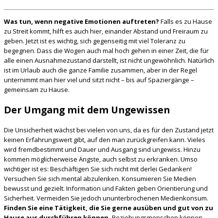
Was tun, wenn negative Emotionen auftreten?
Falls es zu Hause
zu Streit kommt, hilft es auch hier, einander Abstand und Freiraum zu
geben. Jetzt ist es wichtig, sich gegenseitig mit viel Toleranz zu
begegnen. Dass die Wogen auch mal hoch gehen in einer Zeit, die für
alle einen Ausnahmezustand darstellt, ist nicht ungewöhnlich. Natürlich
ist im Urlaub auch die ganze Familie zusammen, aber in der Regel
unternimmt man hier viel und sitzt nicht – bis auf Spaziergänge –
gemeinsam zu Hause.
Der Umgang mit dem Ungewissen
Die Unsicherheit wächst bei vielen von uns, da es für den Zustand jetzt
keinen Erfahrungswert gibt, auf den man zurückgreifen kann. Vieles
wird fremdbestimmt und Dauer und Ausgang sind ungewiss. Hinzu
kommen möglicherweise Ängste, auch selbst zu erkranken. Umso
wichtiger ist es: Beschäftigen Sie sich nicht mit derlei Gedanken!
Versuchen Sie sich mental abzulenken. Konsumieren Sie Medien
bewusst und gezielt. Information und Fakten geben Orientierung und
Sicherheit. Vermeiden Sie jedoch ununterbrochenen Medienkonsum.
Finden Sie eine Tätigkeit, die Sie gerne ausüben und gut von zu
Hause aus durchführen können.
Beziehungsmenschen können