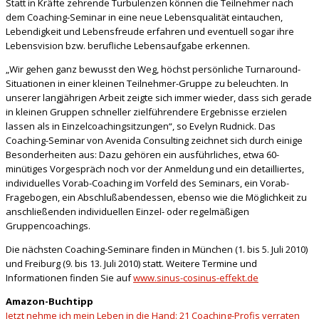
Statt in Kräfte zehrende Turbulenzen können die Teilnehmer nach
dem Coaching-Seminar in eine neue Lebensqualität eintauchen,
Lebendigkeit und Lebensfreude erfahren und eventuell sogar ihre
Lebensvision bzw. berufliche Lebensaufgabe erkennen.
„Wir gehen ganz bewusst den Weg, höchst persönliche Turnaround-
Situationen in einer kleinen Teilnehmer-Gruppe zu beleuchten. In
unserer langjährigen Arbeit zeigte sich immer wieder, dass sich gerade
in kleinen Gruppen schneller zielführendere Ergebnisse erzielen
lassen als in Einzelcoachingsitzungen“, so Evelyn Rudnick. Das
Coaching-Seminar von Avenida Consulting zeichnet sich durch einige
Besonderheiten aus: Dazu gehören ein ausführliches, etwa 60-
minütiges Vorgespräch noch vor der Anmeldung und ein detailliertes,
individuelles Vorab-Coaching im Vorfeld des Seminars, ein Vorab-
Fragebogen, ein Abschlußabendessen, ebenso wie die Möglichkeit zu
anschließenden individuellen Einzel- oder regelmäßigen
Gruppencoachings.
Die nächsten Coaching-Seminare finden in München (1. bis 5. Juli 2010)
und Freiburg (9. bis 13. Juli 2010) statt. Weitere Termine und
Informationen finden Sie auf
www.sinus-cosinus-effekt.de
Amazon-Buchtipp
Jetzt nehme ich mein Leben in die Hand: 21 Coaching-Profis verraten