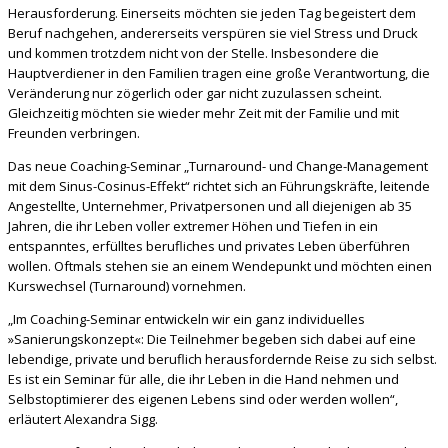
Herausforderung. Einerseits möchten sie jeden Tag begeistert dem
Beruf nachgehen, andererseits verspüren sie viel Stress und Druck
und kommen trotzdem nicht von der Stelle.
Insbesondere die
Hauptverdiener in den Familien tragen eine große Verantwortung, die
Veränderung nur zögerlich oder gar nicht zuzulassen scheint.
Gleichzeitig möchten sie wieder mehr Zeit mit der Familie und mit
Freunden verbringen.
Das neue Coaching-Seminar „Turnaround- und Change-Management
mit dem Sinus-Cosinus-Effekt“ richtet sich an Führungskräfte, leitende
Angestellte, Unternehmer, Privatpersonen und all diejenigen ab 35
Jahren, die ihr Leben voller extremer Höhen und Tiefen in ein
entspanntes, erfülltes berufliches und privates Leben überführen
wollen. Oftmals stehen sie an einem Wendepunkt und möchten einen
Kurswechsel (Turnaround) vornehmen.
„Im Coaching-Seminar entwickeln wir ein ganz individuelles
»Sanierungskonzept«: Die Teilnehmer begeben sich dabei auf eine
lebendige, private und beruflich herausfordernde Reise zu sich selbst.
Es ist ein Seminar für alle, die ihr Leben in die Hand nehmen und
Selbstoptimierer des eigenen Lebens sind oder werden wollen“,
erläutert Alexandra Sigg.