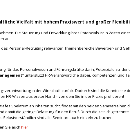
tliche Vielfalt mit hohem Praxiswert und großer Flexibil
rnehmen. Die Steuerung und Entwicklung ihres Potenzials ist in Zeiten ei
en an.
ür das Personal-Recruiting relevanten Themenbereiche Bewerber- und Gehä
ung für das Personalwesen und Führungskräfte darin, Potenziale zu identi
Management
“ unterstützt HR-Verantwortliche dabei, Kompetenzen und Ta
rungsverantwortung in der Wirtschaft zurück. Dadurch sind die Kenntniss
on HR-Wissen aus erster Hand – von dem Sie in der Praxis profitieren!
iefes Spektrum an Inhalten sucht, findet mit den beiden Seminarreihen die
nd damit die geringe Belastung für den Beruf. Durch die zeitlich getren
. Selbstverständlich sind alle Seminare auch einzeln zu buchen.
den Sie auch
hier