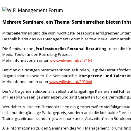
Mehrere Seminare, ein Thema: Seminarreihen bieten inhal
MitarbeiterInnen sind die wohl wichtigste Ressource erfolgreicher Unte
Deshalb bietet das WIFI Management Forum hier zwei neue Seminarreih
Die Seminarreihe „
Professionelles Personal-Recruiting
“ deckt die f
Media-Tools für den Recruiting-Prozess.
Mehr Informationen unter
www.wifiwien.at/243164
Hat man die richtigen MitarbeiterInnen gefunden, liegt die Herausforder
Organisation zu binden. Die Seminarreihe „
Kompetenz- und Talent 
Mehr Informationen unter
www.wifiwien.at/393644
Die Vortragenden blicken alle selbst auf langjährige Karrieren mit Füh
im Personalwesen gewährleistet und sind Garanten für die Vermittlung v
Wer daher zu breiten Themenkreisen ein gleichermaßen vielfältiges wie t
nicht nur der günstige Packagepreis, sondern auch die kompakte Form u
Trainingszeitraum, sondern jeweils nur kurze „Auszeiten“ vom Büroleben
Alle Informationen zu den Seminaren des WIFI Management Forums fin