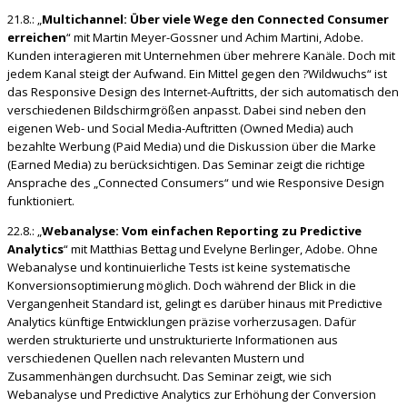
21.8.: „
Multichannel: Über viele Wege den Connected Consumer
erreichen
“ mit Martin Meyer-Gossner und Achim Martini, Adobe.
Kunden interagieren mit Unternehmen über mehrere Kanäle. Doch mit
jedem Kanal steigt der Aufwand. Ein Mittel gegen den ?Wildwuchs“ ist
das Responsive Design des Internet-Auftritts, der sich automatisch den
verschiedenen Bildschirmgrößen anpasst. Dabei sind neben den
eigenen Web- und Social Media-Auftritten (Owned Media) auch
bezahlte Werbung (Paid Media) und die Diskussion über die Marke
(Earned Media) zu berücksichtigen. Das Seminar zeigt die richtige
Ansprache des „Connected Consumers“ und wie Responsive Design
funktioniert.
22.8.: „
Webanalyse: Vom einfachen Reporting zu Predictive
Analytics
“ mit Matthias Bettag und Evelyne Berlinger, Adobe. Ohne
Webanalyse und kontinuierliche Tests ist keine systematische
Konversionsoptimierung möglich. Doch während der Blick in die
Vergangenheit Standard ist, gelingt es darüber hinaus mit Predictive
Analytics künftige Entwicklungen präzise vorherzusagen. Dafür
werden strukturierte und unstrukturierte Informationen aus
verschiedenen Quellen nach relevanten Mustern und
Zusammenhängen durchsucht. Das Seminar zeigt, wie sich
Webanalyse und Predictive Analytics zur Erhöhung der Conversion