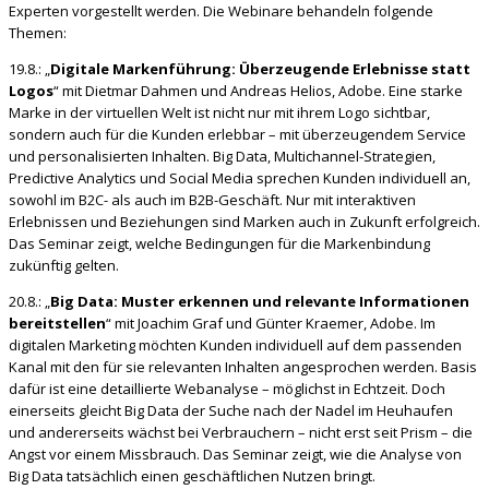
Experten vorgestellt werden. Die Webinare behandeln folgende
Themen:
19.8.: „
Digitale Markenführung: Überzeugende Erlebnisse statt
Logos
“ mit Dietmar Dahmen und Andreas Helios, Adobe. Eine starke
Marke in der virtuellen Welt ist nicht nur mit ihrem Logo sichtbar,
sondern auch für die Kunden erlebbar – mit überzeugendem Service
und personalisierten Inhalten. Big Data, Multichannel-Strategien,
Predictive Analytics und Social Media sprechen Kunden individuell an,
sowohl im B2C- als auch im B2B-Geschäft. Nur mit interaktiven
Erlebnissen und Beziehungen sind Marken auch in Zukunft erfolgreich.
Das Seminar zeigt, welche Bedingungen für die Markenbindung
zukünftig gelten.
20.8.: „
Big Data: Muster erkennen und relevante Informationen
bereitstellen
“ mit Joachim Graf und Günter Kraemer, Adobe. Im
digitalen Marketing möchten Kunden individuell auf dem passenden
Kanal mit den für sie relevanten Inhalten angesprochen werden. Basis
dafür ist eine detaillierte Webanalyse – möglichst in Echtzeit. Doch
einerseits gleicht Big Data der Suche nach der Nadel im Heuhaufen
und andererseits wächst bei Verbrauchern – nicht erst seit Prism – die
Angst vor einem Missbrauch. Das Seminar zeigt, wie die Analyse von
Big Data tatsächlich einen geschäftlichen Nutzen bringt.