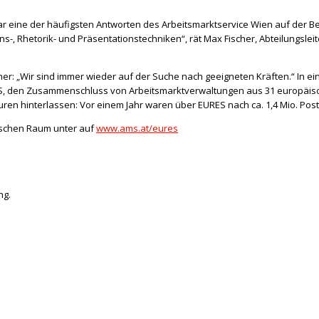
 eine der häufigsten Antworten des Arbeitsmarktservice Wien auf der Be
s-, Rhetorik- und Präsentationstechniken“, rät Max Fischer, Abteilungslei
her: „Wir sind immer wieder auf der Suche nach geeigneten Kräften.“ In 
ES, den Zusammenschluss von Arbeitsmarktverwaltungen aus 31 europäische
puren hinterlassen: Vor einem Jahr waren über EURES nach ca. 1,4 Mio. Po
ischen Raum unter auf
www.ams.at/eures
ng.