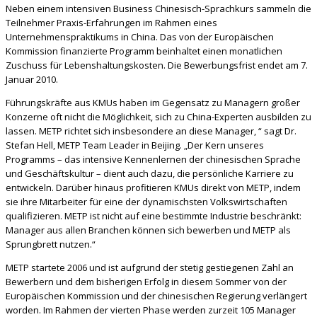
Neben einem intensiven Business Chinesisch-Sprachkurs sammeln die
Teilnehmer Praxis-Erfahrungen im Rahmen eines
Unternehmenspraktikums in China. Das von der Europäischen
Kommission finanzierte Programm beinhaltet einen monatlichen
Zuschuss für Lebenshaltungskosten. Die Bewerbungsfrist endet am 7.
Januar 2010.
Führungskräfte aus KMUs haben im Gegensatz zu Managern großer
Konzerne oft nicht die Möglichkeit, sich zu China-Experten ausbilden zu
lassen. METP richtet sich insbesondere an diese Manager, “ sagt Dr.
Stefan Hell, METP Team Leader in Beijing. „Der Kern unseres
Programms – das intensive Kennenlernen der chinesischen Sprache
und Geschäftskultur – dient auch dazu, die persönliche Karriere zu
entwickeln. Darüber hinaus profitieren KMUs direkt von METP, indem
sie ihre Mitarbeiter für eine der dynamischsten Volkswirtschaften
qualifizieren. METP ist nicht auf eine bestimmte Industrie beschränkt:
Manager aus allen Branchen können sich bewerben und METP als
Sprungbrett nutzen.“
METP startete 2006 und ist aufgrund der stetig gestiegenen Zahl an
Bewerbern und dem bisherigen Erfolg in diesem Sommer von der
Europäischen Kommission und der chinesischen Regierung verlängert
worden. Im Rahmen der vierten Phase werden zurzeit 105 Manager