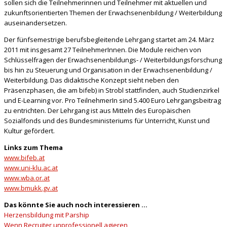
sollen sich die Teilnehmerinnen und Teilnehmer mit aktuellen und
zukunftsorientierten Themen der Erwachsenenbildung / Weiterbildung
auseinandersetzen.
Der fünfsemestrige berufsbegleitende Lehrgang startet am 24. März
2011 mit insgesamt 27 TeilnehmerInnen. Die Module reichen von
Schlüsselfragen der Erwachsenenbildungs- / Weiterbildungsforschung
bis hin zu Steuerung und Organisation in der Erwachsenenbildung /
Weiterbildung. Das didaktische Konzept sieht neben den
Präsenzphasen, die am bifeb) in Strobl stattfinden, auch Studienzirkel
und E-Learning vor. Pro TeilnehmerIn sind 5.400 Euro Lehrgangsbeitrag
zu entrichten. Der Lehrgang ist aus Mitteln des Europäischen
Sozialfonds und des Bundesministeriums für Unterricht, Kunst und
Kultur gefördert.
Links zum Thema
www.bifeb.at
www.uni-klu.ac.at
www.wba.or.at
www.bmukk.gv.at
Das könnte Sie auch noch interessieren …
Herzensbildung mit Parship
Wenn Recruiter unprofessionell agieren