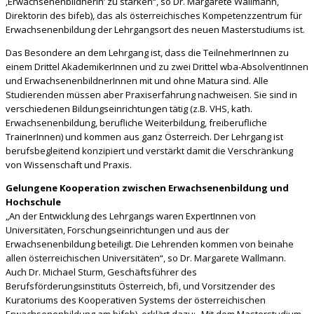
‚ErwachsenenbildnerIn’ zu stärken“, so Dr. Margarete Wallmann,
Direktorin des bifeb), das als österreichisches Kompetenzzentrum für
Erwachsenenbildung der Lehrgangsort des neuen Masterstudiums ist.
Das Besondere an dem Lehrgang ist, dass die TeilnehmerInnen zu
einem Drittel AkademikerInnen und zu zwei Drittel wba-AbsolventInnen
und ErwachsenenbildnerInnen mit und ohne Matura sind. Alle
Studierenden müssen aber Praxiserfahrung nachweisen. Sie sind in
verschiedenen Bildungseinrichtungen tätig (z.B. VHS, kath.
Erwachsenenbildung, berufliche Weiterbildung, freiberufliche
TrainerInnen) und kommen aus ganz Österreich. Der Lehrgang ist
berufsbegleitend konzipiert und verstärkt damit die Verschränkung
von Wissenschaft und Praxis.
Gelungene Kooperation zwischen Erwachsenenbildung und
Hochschule
„An der Entwicklung des Lehrgangs waren ExpertInnen von
Universitäten, Forschungseinrichtungen und aus der
Erwachsenenbildung beteiligt. Die Lehrenden kommen von beinahe
allen österreichischen Universitäten“, so Dr. Margarete Wallmann.
Auch Dr. Michael Sturm, Geschäftsführer des
Berufsförderungsinstituts Österreich, bfi, und Vorsitzender des
Kuratoriums des Kooperativen Systems der österreichischen