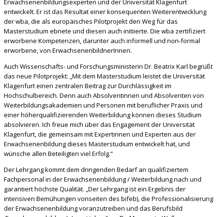
Erwachsenenbildungsexperten und der Universität Klagenfurt
entwickelt. Er ist das Resultat einer konsequenten Weiterentwicklung
der wba, die als europäisches Pilotprojekt den Weg für das
Masterstudium ebnete und diesen auch initiierte. Die wba zertifiziert
erworbene Kompetenzen, darunter auch informell und non-formal
erworbene, von ErwachsenenbildnerInnen.
Auch Wissenschafts- und Forschungsministerin Dr. Beatrix Karl begrüßt
das neue Pilotprojekt: „Mit dem Masterstudium leistet die Universität
Klagenfurt einen zentralen Beitrag zur Durchlässigkeit im
Hochschulbereich. Denn auch Absolventinnen und Absolventen von
Weiterbildungsakademien und Personen mit beruflicher Praxis und
einer höherqualifizierenden Weiterbildung können dieses Studium
absolvieren. Ich freue mich über das Engagement der Universität
Klagenfurt, die gemeinsam mit Expertinnen und Experten aus der
Erwachsenenbildung dieses Masterstudium entwickelt hat, und
wünsche allen Beteiligten viel Erfolg.“
Der Lehrgang kommt dem dringenden Bedarf an qualifiziertem
Fachpersonal in der Erwachsenenbildung / Weiterbildung nach und
garantiert höchste Qualität. „Der Lehrgang ist ein Ergebnis der
intensiven Bemühungen vonseiten des bifeb), die Professionalisierung
der Erwachsenenbildung voranzutreiben und das Berufsbild