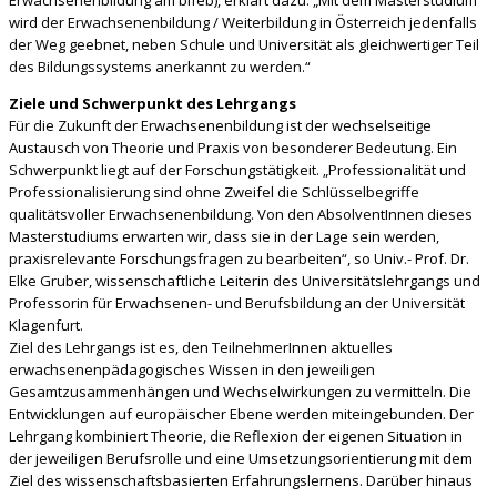
Erwachsenenbildung am bifeb), erklärt dazu: „Mit dem Masterstudium
wird der Erwachsenenbildung / Weiterbildung in Österreich jedenfalls
der Weg geebnet, neben Schule und Universität als gleichwertiger Teil
des Bildungssystems anerkannt zu werden.“
Ziele und Schwerpunkt des Lehrgangs
Für die Zukunft der Erwachsenenbildung ist der wechselseitige
Austausch von Theorie und Praxis von besonderer Bedeutung. Ein
Schwerpunkt liegt auf der Forschungstätigkeit. „Professionalität und
Professionalisierung sind ohne Zweifel die Schlüsselbegriffe
qualitätsvoller Erwachsenenbildung. Von den AbsolventInnen dieses
Masterstudiums erwarten wir, dass sie in der Lage sein werden,
praxisrelevante Forschungsfragen zu bearbeiten“, so Univ.- Prof. Dr.
Elke Gruber, wissenschaftliche Leiterin des Universitätslehrgangs und
Professorin für Erwachsenen- und Berufsbildung an der Universität
Klagenfurt.
Ziel des Lehrgangs ist es, den TeilnehmerInnen aktuelles
erwachsenenpädagogisches Wissen in den jeweiligen
Gesamtzusammenhängen und Wechselwirkungen zu vermitteln. Die
Entwicklungen auf europäischer Ebene werden miteingebunden. Der
Lehrgang kombiniert Theorie, die Reflexion der eigenen Situation in
der jeweiligen Berufsrolle und eine Umsetzungsorientierung mit dem
Ziel des wissenschaftsbasierten Erfahrungslernens. Darüber hinaus