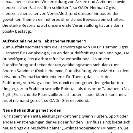
sexualmedizinischen Weiterbildung von Ärzten und Ärztinnen sowie
medizinischen Fachkräften schließen“, so OA Dr. Herman Ogris,
medizinischer Leiter von VenusMed, „und darüber hinaus zu den
gewählten Themen ein höheres öffentliches Bewusstsein schaffen.
Die starke Resonanz auf unsere erste Veranstaltung hat uns darin
positiv bestätigt.“
Auftakt mit neuem Tabuthema Nummer 1
Zum Auftakt widmeten sich die Fachvorträge von OA Dr. Herman Ogris
(Facharzt für Gynäkologie, OA an der Rudolfstiftung und Senologe), OA
Dr. Wolfgang Grin (Facharzt für Frauenheilkunde, OA an der
Rudolfstiftung und Leiter der urogynäkologischen Ambulanz) und
Andrea Sandmair (Dipl. Hebamme, Rudolfstiftung, VenusMed u.a.) dem
brisanten Thema Harninkontinenz. Ein Thema, das – seit der
Einführung von Viagra und des damit einhergehenden gelockerten
Umgangs zum Problem sexuelle Potenz – als das neue Tabuthema Nr.
1 gilt. „Es ist chic die Potenzpille zu schlucken – aber über Inkontinenz
redet niemand gerne“, so OA Dr. Grin einleitend.
Neue Behandlungsmethoden
Für Patientinnen mit Belastungsinkontinenz (wenn Husten, Sport oder
andere Anstrengungen der Auslöser für den Harnfluss sind) bietet sich
neuerdings die Möglichkeit einer „Schlingenoperation“ (Miniarc) an. Bei