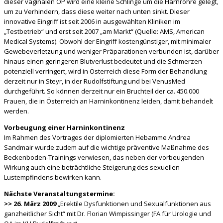
dieser vaginalen OP wird eine kleine Schlinge um die Harnröhre gelegt,
um zu Verhindern, dass diese weiter nach unten sinkt. Dieser
innovative Eingriff ist seit 2006 in ausgewählten Kliniken im
„Testbetrieb“ und erst seit 2007 „am Markt“ (Quelle: AMS, American
Medical Systems). Obwohl der Eingriff kostengünstiger, mit minimaler
Gewebeverletzung und weniger Präparationen verbunden ist, darüber
hinaus einen geringeren Blutverlust bedeutet und die Schmerzen
potenziell verringert, wird in Österreich diese Form der Behandlung
derzeit nur in Steyr, in der Rudolfstiftung und bei VenusMed
durchgeführt. So können derzeit nur ein Bruchteil der ca. 450.000
Frauen, die in Österreich an Harninkontinenz leiden, damit behandelt
werden.
Vorbeugung einer Harninkontinenz
Im Rahmen des Vortrages der diplomierten Hebamme Andrea
Sandmair wurde zudem auf die wichtige präventive Maßnahme des
Beckenboden-Trainings verwiesen, das neben der vorbeugenden
Wirkung auch eine beträchtliche Steigerung des sexuellen
Lustempfindens bewirken kann.
Nächste Veranstaltungstermine:
>> 26. März 2009
„Erektile Dysfunktionen und Sexualfunktionen aus
ganzheitlicher Sicht“ mit Dr. Florian Wimpissinger (FA für Urologie und