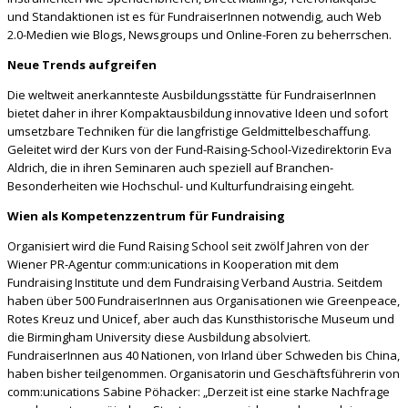
und Standaktionen ist es für FundraiserInnen notwendig, auch Web
2.0-Medien wie Blogs, Newsgroups und Online-Foren zu beherrschen.
Neue Trends aufgreifen
Die weltweit anerkannteste Ausbildungsstätte für FundraiserInnen
bietet daher in ihrer Kompaktausbildung innovative Ideen und sofort
umsetzbare Techniken für die langfristige Geldmittelbeschaffung.
Geleitet wird der Kurs von der Fund-Raising-School-Vizedirektorin Eva
Aldrich, die in ihren Seminaren auch speziell auf Branchen-
Besonderheiten wie Hochschul- und Kulturfundraising eingeht.
Wien als Kompetenzzentrum für Fundraising
Organisiert wird die Fund Raising School seit zwölf Jahren von der
Wiener PR-Agentur comm:unications in Kooperation mit dem
Fundraising Institute und dem Fundraising Verband Austria. Seitdem
haben über 500 FundraiserInnen aus Organisationen wie Greenpeace,
Rotes Kreuz und Unicef, aber auch das Kunsthistorische Museum und
die Birmingham University diese Ausbildung absolviert.
FundraiserInnen aus 40 Nationen, von Irland über Schweden bis China,
haben bisher teilgenommen. Organisatorin und Geschäftsführerin von
comm:unications Sabine Pöhacker: „Derzeit ist eine starke Nachfrage