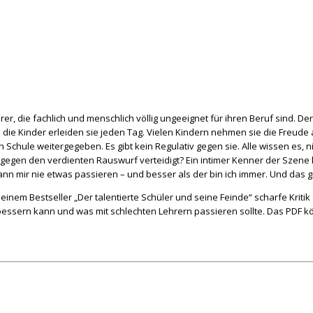
hrer, die fachlich und menschlich völlig ungeeignet für ihren Beruf sind. De
 die Kinder erleiden sie jeden Tag. Vielen Kindern nehmen sie die Freud
 Schule weitergegeben. Es gibt kein Regulativ gegen sie. Alle wissen es,
gen den verdienten Rauswurf verteidigt? Ein intimer Kenner der Szene klä
ann mir nie etwas passieren – und besser als der bin ich immer. Und das gib
seinem Bestseller „Der talentierte Schüler und seine Feinde“ scharfe Krit
essern kann und was mit schlechten Lehrern passieren sollte. Das PDF 