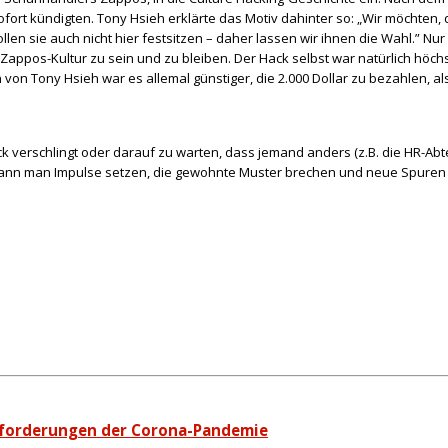
ort kündigten. Tony Hsieh erklärte das Motiv dahinter so: „Wir möchten, 
llen sie auch nicht hier festsitzen – daher lassen wir ihnen die Wahl.” N
der Zappos-Kultur zu sein und zu bleiben. Der Hack selbst war natürlich h
von Tony Hsieh war es allemal günstiger, die 2.000 Dollar zu bezahlen, als 
ck verschlingt oder darauf zu warten, dass jemand anders (z.B. die HR-Abte
nn man Impulse setzen, die gewohnte Muster brechen und neue Spuren ent
usforderungen der Corona-Pandemie