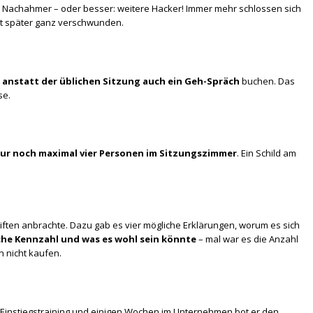
nell Nachahmer – oder besser: weitere Hacker! Immer mehr schlossen sich
it später ganz verschwunden.
n
anstatt der üblichen Sitzung auch ein Geh-Spräch
buchen. Das
se.
ur noch maximal vier Personen im Sitzungszimmer
. Ein Schild am
Liften anbrachte. Dazu gab es vier mögliche Erklärungen, worum es sich
che Kennzahl und was es wohl sein könnte
– mal war es die Anzahl
n nicht kaufen.
m Einstiegstraining und einigen Wochen im Unternehmen bot er den