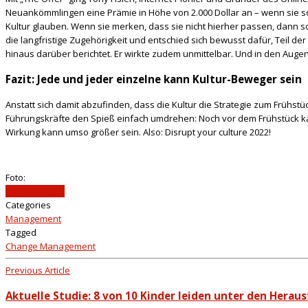
Neuankömmlingen eine Prämie in Höhe von 2.000 Dollar an – wenn sie sof
Kultur glauben. Wenn sie merken, dass sie nicht hierher passen, dann so
die langfristige Zugehörigkeit und entschied sich bewusst dafür, Teil 
hinaus darüber berichtet. Er wirkte zudem unmittelbar. Und in den Augen 
Fazit: Jede und jeder einzelne kann Kultur-Beweger sein
Anstatt sich damit abzufinden, dass die Kultur die Strategie zum Frühstü
Führungskräfte den Spieß einfach umdrehen: Noch vor dem Frühstück ka
Wirkung kann umso größer sein. Also: Disrupt your culture 2022!
Foto:
Unsplash.com
Categories
Management
Tagged
Change Management
Previous Article
Aktuelle Studie: 8 von 10 Kinder leiden unter den Hera