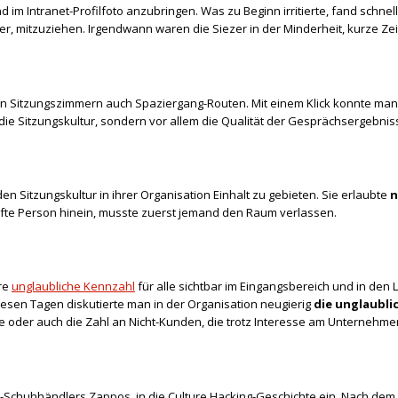
und im Intranet-Profilfoto anzubringen. Was zu Beginn irritierte, fand sch
r, mitzuziehen. Irgendwann waren die Siezer in der Minderheit, kurze Ze
en Sitzungszimmern auch Spaziergang-Routen. Mit einem Klick konnte ma
e Sitzungskultur, sondern vor allem die Qualität der Gesprächsergebnis
en Sitzungskultur in ihrer Organisation Einhalt zu gebieten. Sie erlaubte
n
fünfte Person hinein, musste zuerst jemand den Raum verlassen.
ere
unglaubliche Kennzahl
für alle sichtbar im Eingangsbereich und in den 
diesen Tagen diskutierte man in der Organisation neugierig
die unglaubli
re oder auch die Zahl an Nicht-Kunden, die trotz Interesse am Unternehme
ne-Schuhhändlers Zappos, in die Culture Hacking-Geschichte ein. Nach de