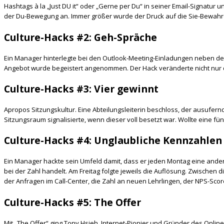
Hashtags à la „Just DU it“ oder „Gerne per Du“ in seiner Email-Signatur 
der Du-Bewegung an. Immer größer wurde der Druck auf die Sie-Bewahre
Culture-Hacks #2: Geh-Spräche
Ein Manager hinterlegte bei den Outlook-Meeting-Einladungen neben d
Angebot wurde begeistert angenommen. Der Hack veränderte nicht nur di
Culture-Hacks #3: Vier gewinnt
Apropos Sitzungskultur. Eine Abteilungsleiterin beschloss, der ausufernd
Sitzungsraum signalisierte, wenn dieser voll besetzt war. Wollte eine 
Culture-Hacks #4: Unglaubliche Kennzahlen
Ein Manager hackte sein Umfeld damit, dass er jeden Montag eine and
bei der Zahl handelt. Am Freitag folgte jeweils die Auflösung. Zwischen 
der Anfragen im Call-Center, die Zahl an neuen Lehrlingen, der NPS-Sco
Culture-Hacks #5: The Offer
Mit „The Offer“ ging Tony Hsieh, Internet-Pionier und Gründer des Onli