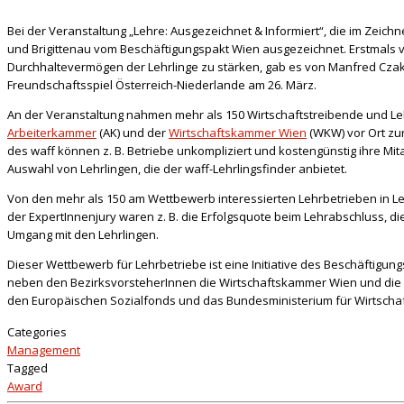
Bei der Veranstaltung „Lehre: Ausgezeichnet & Informiert“, die im Zei
und Brigittenau vom Beschäftigungspakt Wien ausgezeichnet. Erstmals ve
Durchhaltevermögen der Lehrlinge zu stärken, gab es von Manfred Czak, 
Freundschaftsspiel Österreich-Niederlande am 26. März.
An der Veranstaltung nahmen mehr als 150 Wirtschaftstreibende und Leh
Arbeiterkammer
(AK) und der
Wirtschaftskammer Wien
(WKW) vor Ort zur
des waff können z. B. Betriebe unkompliziert und kostengünstig ihre Mi
Auswahl von Lehrlingen, die der waff-Lehrlingsfinder anbietet.
Von den mehr als 150 am Wettbewerb interessierten Lehrbetrieben in L
der ExpertInnenjury waren z. B. die Erfolgsquote beim Lehrabschluss, di
Umgang mit den Lehrlingen.
Dieser Wettbewerb für Lehrbetriebe ist eine Initiative des Beschäftigu
neben den BezirksvorsteherInnen die Wirtschaftskammer Wien und die A
den Europäischen Sozialfonds und das Bundesministerium für Wirtschaft
Categories
Management
Tagged
Award