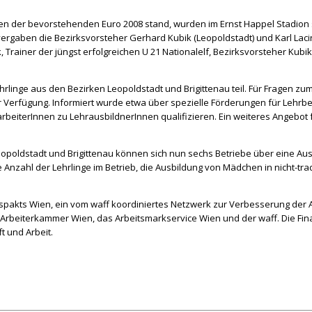
chnen der bevorstehenden Euro 2008 stand, wurden im Ernst Happel Stadio
rgaben die Bezirksvorsteher Gerhard Kubik (Leopoldstadt) und Karl Lacin
Trainer der jüngst erfolgreichen U 21 Nationalelf, Bezirksvorsteher Kubi
rlinge aus den Bezirken Leopoldstadt und Brigittenau teil. Für Fragen 
 Verfügung. Informiert wurde etwa über spezielle Förderungen für Lehrbe
tarbeiterInnen zu LehrausbildnerInnen qualifizieren. Ein weiteres Angebo
eopoldstadt und Brigittenau können sich nun sechs Betriebe über eine A
e Anzahl der Lehrlinge im Betrieb, die Ausbildung von Mädchen in nicht-tr
ngspakts Wien, ein vom waff koordiniertes Netzwerk zur Verbesserung der 
rbeiterkammer Wien, das Arbeitsmarkservice Wien und der waff. Die Finan
 und Arbeit.