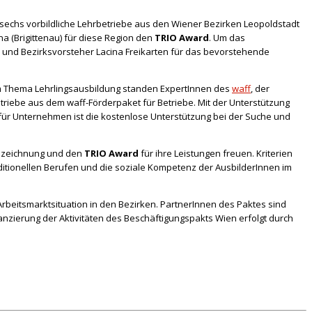
n sechs
vorbildliche Lehrbetriebe aus den Wiener Bezirken Leopoldstadt
a (Brigittenau) für diese Region den
TRIO Award
. Um das
k und Bezirksvorsteher Lacina Freikarten für das bevorstehende
zum Thema Lehrlingsausbildung standen ExpertInnen des
waff
, der
triebe aus dem waff-Förderpaket für Betriebe. Mit der Unterstützung
t für Unternehmen ist die kostenlose Unterstützung bei der Suche und
uszeichnung und den
TRIO Award
für ihre Leistungen freuen. Kriterien
aditionellen Berufen und die soziale Kompetenz der AusbilderInnen im
Arbeitsmarktsituation in den Bezirken. PartnerInnen des Paktes sind
zierung der Aktivitäten des Beschäftigungspakts Wien erfolgt durch