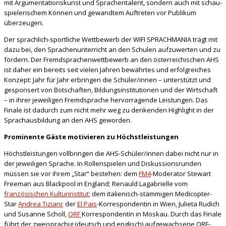
mit Argu­men­tationskunst und Sprachentalent, sondern auch mit schau­
spielerischem Können und gewandtem Auftreten vor Publikum
überzeugen.
Der sprachlich-sportliche Wettbewerb der WIFI SPRACHMANIA trägt mit
dazu bei, den Sprachenunterricht an den Schulen aufzuwerten und zu
fördern. Der Fremdsprachenwettbewerb an den österreichischen AHS
ist daher ein bereits seit vielen Jahren bewährtes und erfolgreiches
Konzept: Jahr für Jahr erbringen die Schüler/innen – unterstützt und
gesponsert von Botschaften, Bildungsinstitutionen und der Wirtschaft
– in ihrer jeweiligen Fremdsprache hervor­ragende Leist­ung­en. Das
Finale ist dadurch zum nicht mehr weg zu denkenden Highlight in der
Sprach­ausbildung an den AHS geworden.
Prominente Gäste motivieren zu Höchstleistungen
Höchstleistungen vollbringen die AHS-Schüler/innen dabei nicht nur in
der jeweiligen Sprache. In Rollenspielen und Diskussionsrunden
müssen sie vor ihrem „Star“ bestehen: dem
FM4
-Moderator Stewart
Freeman aus Blackpool in England; Renauld Lagabrielle vom
französischen Kulturinstitut
; dem italienisch-stämmigen Medicopter-
Star
Andrea Tiziani
; der
El Pais
-Korres­pon­dentin in Wien, Julieta Rudich
und Susanne Scholl,
ORF
Korrespondentin in Moskau. Durch das Finale
führt der zweisprachig (deutsch und englisch) aufgewachsene ORF-