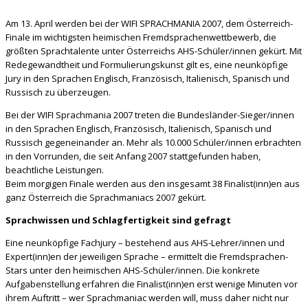
Am 13. April werden bei der WIFI SPRACHMANIA 2007, dem Österreich-
Finale im wichtigsten heimischen Fremdsprachenwettbewerb, die
größten Sprachtalente unter Österreichs AHS-Schüler­/innen
gekürt. Mit
Redegewandtheit und Formulierungskunst gilt es, eine neunköpfige
Jury in den Sprachen Englisch, Französisch, Italienisch, Spanisch und
Russisch zu überzeugen.
Bei der WIFI Sprachmania 2007 treten die Bundesländer-Sieger­/innen
in den Sprachen Englisch, Französisch, Italienisch, Spanisch und
Russisch gegenein­ander an. Mehr als 10.000 Schüler­/innen erbrachten
in den Vorrunden, die seit Anfang 2007 stattgefunden haben,
beachtliche Leistungen.
Beim morgigen Finale werden aus den insgesamt 38 Finalist(inn)en aus
ganz Österreich die Sprachmaniacs 2007 gekürt.
Sprachwissen und Schlagfertigkeit sind gefragt
Eine neunköpfige Fachjury – bestehend aus AHS-Lehrer/innen und
Expert(inn)en der jeweiligen Sprache – ermittelt die Fremdsprachen-
Stars unter den heimischen AHS-Schüler/innen. Die konkrete
Aufgabenstellung erfahren die Finalist(inn)en erst wenige Minuten vor
ihrem Auftritt – wer Sprachmaniac werden will, muss daher nicht nur