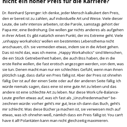
nicht ein hoher Preis für die Karriere?
Dr. Reinhard Sprenger: Ich denke, jeder Mensch kalkuliert den Preis,
den er bereit ist zu zahlen, auf individuelle Art und Weise. Viele dieser
Leute, die sehr intensiv arbeiten, ist die Parole, samstags gehört der
Papa mir, eine Bedrohung. Die wollen gar nichts anderes als aufgehen
in ihrer Arbeit. Es gibt natürlich einen Punkt, der ins Extreme geht. Viele
‚unhappy workaholics’ wollen ein bestimmtes Lebensthema nicht
anschauen, d.h. sie vermeiden etwas, indem sie in die Arbeit gehen.
Das ist nicht das, was ich meine. „Happy Workaholics“ sind Menschen,
die ein Stück Getriebenheit haben, die auch Biss haben, die in die
erste Reihe wollen, die fast erotisch angezogen werden, von dem, was
sie tun. Denen macht man nur ein schlechtes Gefühl, wenn man ihnen
plötzlich sagt, dass dafür ein Preis fällig ist. Aber der Preis ist ohnehin
fällig. Der ist auf der einen Seite oder auf der anderen Seite fällig. Ich
würde niemals sagen, dass eine ist eine gute Art zu leben und das
andere ist eine schlechte Art zu leben. Nur diese Work-Life-Balance-
Leute greifen etwas auf, was ich fast als „Unzufriedenmacher“ be-
zeichnen würde: vorher geht’s mir gut, lese ich dann das Buch, geht’s
mir schlecht. Was diese Bücher ja machen ist, sie verweisen mich auf
etwas, was ich ohnehin weiß, nämlich dass ein Preis fällig ist. You can’t
have it all! Polaritäten kann man nicht gleichzeitig maximieren.