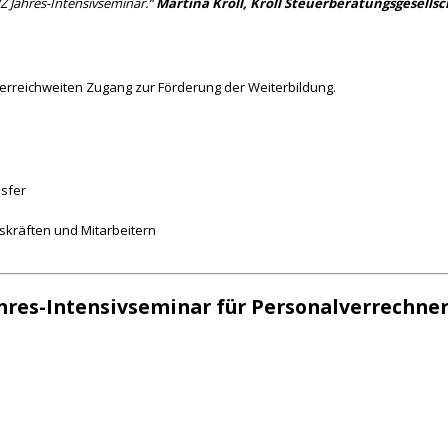
Z Jahres-Intensivseminar.“
Martina Kröll, Kröll Steuerberatungsgesellsc
terreichweiten Zugang zur Förderung der Weiterbildung.
nsfer
gskräften und Mitarbeitern
ahres-Intensivseminar für Personalverrechne