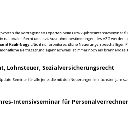
ntworten die vortragenden Experten beim ÖPWZ-Jahresintensivseminar für
l in nationales Recht umsetzt. Ausnahmebestimmungen des AZG werden ab
and Kaáli-Nagy
. „Nicht nur arbeitsrechtliche Neuerungen beschäftigen 
natliche Beitragsgrundlagennachweis ist immer noch ein brennendes Them
t, Lohnsteuer, Sozialversicherungsrecht
pdate-Seminar für alle jene, die mit den Neuerungen im nächsten Jahr sa
ahres-Intensivseminar für Personalverrechne