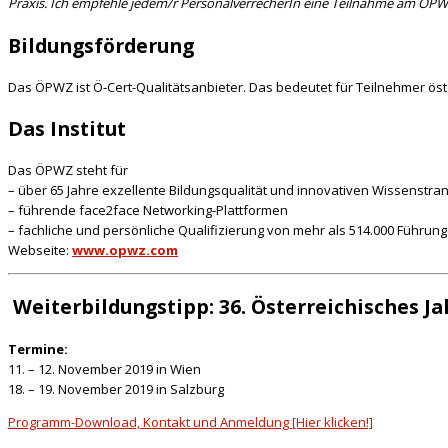
Praxis. Ich empfehle jedem/r PersonalverrecherIn eine Teilnahme am ÖPW
Bildungsförderung
Das ÖPWZ ist Ö-Cert-Qualitätsanbieter. Das bedeutet für Teilnehmer ös
Das Institut
Das ÖPWZ steht für
– über 65 Jahre exzellente Bildungsqualität und innovativen Wissenstra
– führende face2face Networking-Plattformen
– fachliche und persönliche Qualifizierung von mehr als 514.000 Führun
Webseite:
www.opwz.com
Weiterbildungstipp: 36. Österreichisches J
Termine:
11. – 12. November 2019 in Wien
18. – 19. November 2019 in Salzburg
Programm-Download, Kontakt und Anmeldung [Hier klicken!]