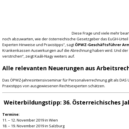
Diese Frage und viele mehr bea
noch abzuwarten, wie der österreichische Gesetzgeber das EuGH-Urtei
Experten Hinweise und Praxistipps“, sagt
ÖPWZ-Geschäftsführer Arm
Krankenkassen Auswirkungen auf die Abrechnung haben wird. Und der mo
verstrichen“, zeigt Kaáli-Nagy weiters auf.
Alle relevanten Neuerungen aus Arbeitsrech
Das ÖPWZ-Jahresintensivseminar für Personalverrechnung gilt als DAS U
Praxistipps von ausgewiesenen Rechtsexperten schätzen.
Weiterbildungstipp: 36. Österreichisches J
Termine:
11. – 12. November 2019 in Wien
18. – 19. November 2019 in Salzburg