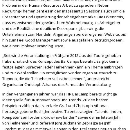
Problem in der Human Resources Arbeit zu sprechen. Neben
Recruiting-Themen geht es in den insgesamt 21 Sessions auch um die
Präsentation und Optimierung der Arbeitgebermarke. Die Erkenntnis,
dass es zwischen der gewünschten Wahrnehmung als Arbeitgeber
und der Realität eine deutliche Diskrepanz gibt, zwingt die
Unternehmen zum Handeln. Angefangen bei der eigenen Website, bis
hin zum Feel Good Management sowie ausgefallen Recruiting-Ideen,
wie einer Employer Branding Disco.
„Seit wir die Veranstaltung im Frühjahr 2012 aus der Taufe gehoben
haben, hat sich das Konzept des BarCamps bewährt. Es gibt keine
festgelegten Sprecher. Jeder Teilnehmer kann ein Thema mitbringen
und zur Wahl stellen. So ermöglichen wir den regen Austausch zu
Themen, die die Teilnehmer selbst bestimmen“, unterstreicht
Organisator Christoph Athanas das Format der Veranstaltung.
In den vergangenen Jahren war das HR BarCamp bereits wichtige
Ideenquelle für HR Innovationen und Trends. Zu den besten
Beispielen zählen das von Nele Graf und Christoph Athanas
herausgegebene Buch „Innovative Talentstrategien: Talente finden,
Kompetenzen fördern, Know-how binden“ sowie der im letzten Jahr
von Teilnehmer und Referent Jörg Buckmann geprägte Begriff
„Frechmut“, der es mittlerweile sogar in den Titel seines neuen Buches