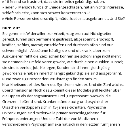
» 16 % sind so frustriert, dass sie innerlich gekündigt haben.
» Jeder 5. Mensch fühlt sich „niedergeschlagen, hat an nichts Interesse,
schläft schlecht, kann sich schwer konzentrieren…“
» Viele Personen sind erschöpft, müde, lustlos, ausgebrannt… Und Sie?
Burn-out
Sie gehen mit Widerwillen zur Arbeit, reagieren auf Nichtigkeiten
gereizt, fühlen sich permanent gestresst, abgespannt, erschöpft,
kraftlos, saftlos, marod; einschlafen und durchschlafen sind nur
schwer möglich, Albträume häufig; sie sind oft krank, aber zum
Auskurieren fehlt die Zeit; lachen können sie schon lange nicht mehr;
sie nehmen ihr Umfeld verengt wahr, wie durch einen dunklen Tunnel;
sie sind ideenlos; Job, Kollegen, Kunden sind ihnen gleichgültig
geworden;sie haben innerlich längst gekündigt; sie sind ausgebrannt.
Rund zwanzig Prozent der Berufstätigen finden sich im
Krankheitsmodell des Burn-out-Syndroms wieder. Und die Zahl wächst
überdimensional. Noch dazu kommt dieser Modebegriff leichter über
die Lippen als der stigmatisierte Titel „Depression“; wiewohl die
Grenzen fließend sind. Krankenstände aufgrund psychischer
Ursachen verdoppeln sich in 15-Jahres-Schritten. Psychische
Erkrankungen sind mittlerweile primär ausschlaggebend für
Frühpensionierungen. Und die Zahl der von Medizinern
verschriebenen Psychopharmaka hat sich in den letzten fünf Jahren