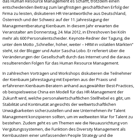
das Human Resource Management es schafft, trotzdem einen
entscheidenden Beitrag zum langfristigen geschäftlichen Erfolg der
Firma zu leisten, diskutieren HR-Verantwortliche aus Deutschland,
Österreich und der Schweiz auf der 11. Jahrestagung der
Managementberatung Kienbaum. In diesem Jahr erwarten die
Veranstalter am Donnerstag, 24. Mai 2012, in Ehreshoven bei Köln
mehr als 600 Personalentscheider. Keynote-Redner der Tagung, die
unter dem Motto „Schneller, höher, weiter – HRM in volatilen Märkten“
steht, ist der Blogger und Autor Sascha Lobo. Er referiert über die
Veränderungen der Gesellschaft durch das Internet und die daraus
resultierenden Folgen für das Human Resource Management.
In zahlreichen Vorträgen und Workshops diskutieren die Teilnehmer
der Kienbaum Jahrestagung mit Experten aus der Praxis und
erfahrenen Kienbaum-Beratern anhand ausgewählter Best-Practices,
ob beispielsweise China ein Modell für das HR-Management der
Zukunft wird, welche personalwirtschaftlichen Stellhebel es gibt, um
Stabilität und Kontinuität angesichts der weltwirtschaftlichen
Unwägbarkeiten sicherzustellen und wie Unternehmen ihr Talent
Management konzipieren sollten, um im weltweiten War for Talent zu
bestehen. Zudem geht es um Themen wie die Neuausrichtung von
Vergütungssystemen, die Funktion des Diversity Management als
Kernbaustein einer umfassenden People Strategy und die