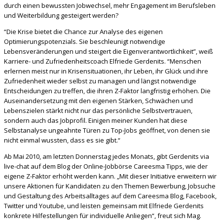
durch einen bewussten Jobwechsel, mehr Engagement im Berufsleben
und Weiterbildung gesteigert werden?
“Die Krise bietet die Chance zur Analyse des eigenen
Optimierungspotenzials. Sie beschleunigt notwendige
Lebensveränderungen und steigert die Eigenverantwortlichkeit”, weiß
Karriere- und Zufriedenheitscoach Elfriede Gerdenits. “Menschen
erlernen meist nur in Krisensituationen, ihr Leben, ihr Glück und ihre
Zufriedenheit wieder selbst zu managen und längst notwendige
Entscheidungen zu treffen, die ihren Z-Faktor langfristig erhöhen. Die
Auseinandersetzung mit den eigenen Stärken, Schwächen und
Lebenszielen stärkt nicht nur das persönliche Selbstvertrauen,
sondern auch das Jobprofil. Einigen meiner Kunden hat diese
Selbstanalyse ungeahnte Türen zu Top-Jobs geöffnet, von denen sie
nicht einmal wussten, dass es sie gibt.“
Ab Mai 2010, am letzten Donnerstag jedes Monats, gibt Gerdenits via
live-chat auf dem Blog der Online-Jobbörse Careesma Tipps, wie der
eigene Z-Faktor erhöht werden kann. „Mit dieser Initiative erweitern wir
unsere Aktionen für Kandidaten zu den Themen Bewerbung, Jobsuche
und Gestaltung des Arbeitsalltages auf dem Careesma Blog, Facebook,
Twitter und Youtube, und leisten gemeinsam mit Elfriede Gerdenits
konkrete Hilfestellungen für individuelle Anliegen“, freut sich Mag.