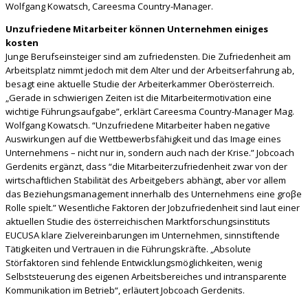
Wolfgang Kowatsch, Careesma Country-Manager.
Unzufriedene Mitarbeiter können Unternehmen einiges
kosten
Junge Berufseinsteiger sind am zufriedensten. Die Zufriedenheit am
Arbeitsplatz nimmt jedoch mit dem Alter und der Arbeitserfahrung ab,
besagt eine aktuelle Studie der Arbeiterkammer Oberösterreich.
„Gerade in schwierigen Zeiten ist die Mitarbeitermotivation eine
wichtige Führungsaufgabe”, erklärt Careesma Country-Manager Mag.
Wolfgang Kowatsch. “Unzufriedene Mitarbeiter haben negative
Auswirkungen auf die Wettbewerbsfähigkeit und das Image eines
Unternehmens – nicht nur in, sondern auch nach der Krise.” Jobcoach
Gerdenits ergänzt, dass “die Mitarbeiterzufriedenheit zwar von der
wirtschaftlichen Stabilität des Arbeitgebers abhängt, aber vor allem
das Beziehungsmanagement innerhalb des Unternehmens eine groβe
Rolle spielt.” Wesentliche Faktoren der Jobzufriedenheit sind laut einer
aktuellen Studie des österreichischen Marktforschungsinstituts
EUCUSA klare Zielvereinbarungen im Unternehmen, sinnstiftende
Tätigkeiten und Vertrauen in die Führungskräfte. „Absolute
Störfaktoren sind fehlende Entwicklungsmöglichkeiten, wenig
Selbststeuerung des eigenen Arbeitsbereiches und intransparente
Kommunikation im Betrieb“, erläutert Jobcoach Gerdenits.