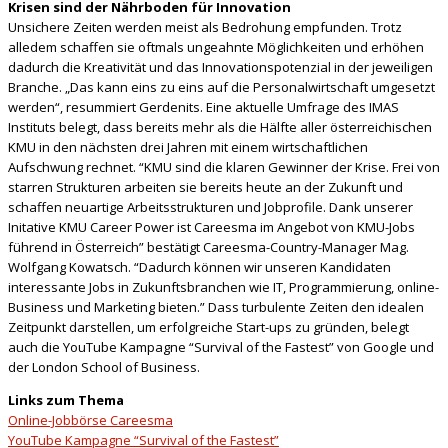
Krisen sind der Nährboden für Innovation
Unsichere Zeiten werden meist als Bedrohung empfunden. Trotz
alledem schaffen sie oftmals ungeahnte Möglichkeiten und erhöhen
dadurch die Kreativität und das Innovationspotenzial in der jeweiligen
Branche. „Das kann eins zu eins auf die Personalwirtschaft umgesetzt
werden“, resummiert Gerdenits. Eine aktuelle Umfrage des IMAS
Instituts belegt, dass bereits mehr als die Hälfte aller österreichischen
KMU in den nächsten drei Jahren mit einem wirtschaftlichen
Aufschwung rechnet. “KMU sind die klaren Gewinner der Krise. Frei von
starren Strukturen arbeiten sie bereits heute an der Zukunft und
schaffen neuartige Arbeitsstrukturen und Jobprofile. Dank unserer
Initative KMU Career Power ist Careesma im Angebot von KMU-Jobs
führend in Österreich” bestätigt Careesma-Country-Manager Mag.
Wolfgang Kowatsch. “Dadurch können wir unseren Kandidaten
interessante Jobs in Zukunftsbranchen wie IT, Programmierung, online-
Business und Marketing bieten.” Dass turbulente Zeiten den idealen
Zeitpunkt darstellen, um erfolgreiche Start-ups zu gründen, belegt
auch die YouTube Kampagne “Survival of the Fastest” von Google und
der London School of Business.
Links zum Thema
Online-Jobbörse Careesma
YouTube Kampagne “Survival of the Fastest”