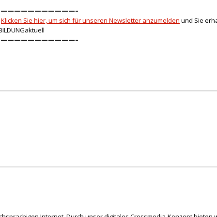
———————————–
Klicken Sie hier, um sich für unseren Newsletter anzumelden
und Sie erha
BILDUNGaktuell
———————————–
schsprachigen Internet. Durch unser digitales Crossmedia-Konzept bieten w