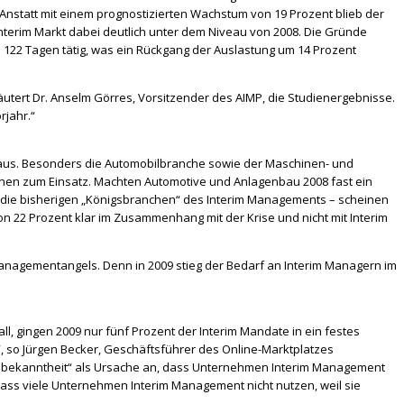
. Anstatt mit einem prognostizierten Wachstum von 19 Prozent blieb der
Interim Markt dabei deutlich unter dem Niveau von 2008. Die Gründe
n 122 Tagen tätig, was ein Rückgang der Auslastung um 14 Prozent
äutert Dr. Anselm Görres, Vorsitzender des AIMP, die Studienergebnisse.
rjahr.“
 aus. Besonders die Automobilbranche sowie der Maschinen- und
hen zum Einsatz. Machten Automotive und Anlagenbau 2008 fast ein
– die bisherigen „Königsbranchen“ des Interim Managements – scheinen
n 22 Prozent klar im Zusammenhang mit der Krise und nicht mit Interim
Managementangels. Denn in 2009 stieg der Bedarf an Interim Managern im
l, gingen 2009 nur fünf Prozent der Interim Mandate in ein festes
“, so Jürgen Becker, Geschäftsführer des Online-Marktplatzes
Unbekanntheit“ als Ursache an, dass Unternehmen Interim Management
dass viele Unternehmen Interim Management nicht nutzen, weil sie