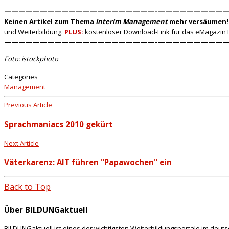
—————————————————————–
——————————
Keinen Artikel zum Thema
Interim Management
mehr versäumen!
und Weiterbildung.
PLUS:
kostenloser Download-Link für das eMagazin 
—————————————————————–
——————————
Foto: istockphoto
Categories
Management
Previous Article
Sprachmaniacs 2010 gekürt
Next Article
Väterkarenz: AIT führen "Papawochen" ein
Back to Top
Über BILDUNGaktuell
BILDUNGaktuell ist eines der wichtigsten Weiterbildungsportale im deut