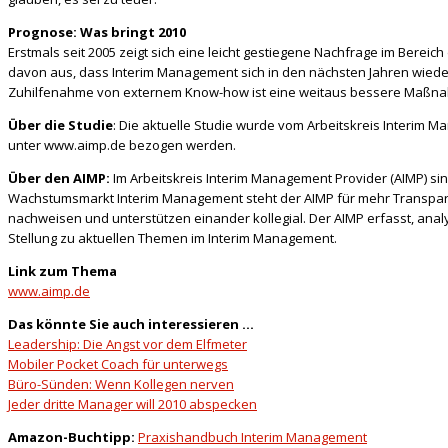
Prognose: Was bringt 2010
Erstmals seit 2005 zeigt sich eine leicht gestiegene Nachfrage im Berei
davon aus, dass Interim Management sich in den nächsten Jahren wieder 
Zuhilfenahme von externem Know-how ist eine weitaus bessere Maßnahme
Über die Studie
: Die aktuelle Studie wurde vom Arbeitskreis Interim M
unter www.aimp.de bezogen werden.
Über den AIMP:
Im Arbeitskreis Interim Management Provider (AIMP) si
Wachstumsmarkt Interim Management steht der AIMP für mehr Transparen
nachweisen und unterstützen einander kollegial. Der AIMP erfasst, anal
Stellung zu aktuellen Themen im Interim Management.
Link zum Thema
www.aimp.de
Das könnte Sie auch interessieren …
Leadership: Die Angst vor dem Elfmeter
Mobiler Pocket Coach für unterwegs
Büro-Sünden: Wenn Kollegen nerven
Jeder dritte Manager will 2010 abspecken
Amazon-Buchtipp:
Praxishandbuch Interim Management