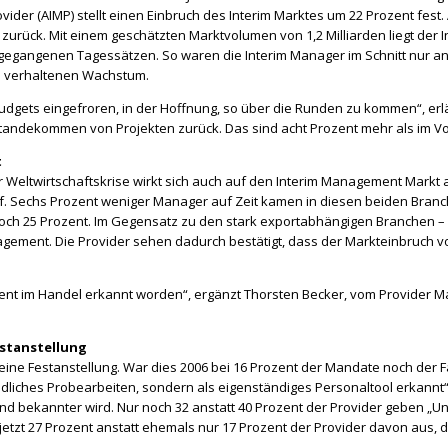
ovider (AIMP) stellt einen Einbruch des Interim Marktes um 22 Prozent fest
 zurück.
Mit einem geschätzten Marktvolumen von 1,2 Milliarden liegt der 
ckgegangenen Tagessätzen. So waren die Interim Manager im Schnitt nur a
em verhaltenen Wachstum.
Budgets eingefroren, in der Hoffnung, so über die Runden zu kommen“, erl
ustandekommen von Projekten zurück. Das sind acht Prozent mehr als im Vo
t
Weltwirtschaftskrise wirkt sich auch auf den Interim Management Markt
. Sechs Prozent weniger Manager auf Zeit kamen in diesen beiden Branc
r noch 25 Prozent. Im Gegensatz zu den stark exportabhängigen Branchen 
agement. Die Provider sehen dadurch bestätigt, dass der Markteinbruch vo
ement im Handel erkannt worden“, ergänzt Thorsten Becker, vom Provider 
estanstellung
ne Festanstellung. War dies 2006 bei 16 Prozent der Mandate noch der Fal
ndliches Probearbeiten, sondern als eigenständiges Personaltool erkannt
 bekannter wird. Nur noch 32 anstatt 40 Prozent der Provider geben „
jetzt 27 Prozent anstatt ehemals nur 17 Prozent der Provider davon aus, 