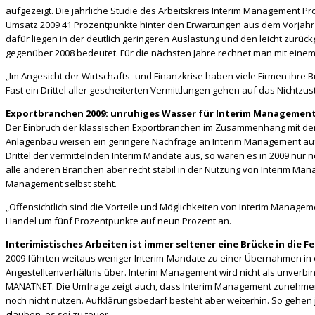
aufgezeigt. Die jährliche Studie des Arbeitskreis Interim Management Pr
Umsatz 2009 41 Prozentpunkte hinter den Erwartungen aus dem Vorjahr
dafür liegen in der deutlich geringeren Auslastung und den leicht zurü
gegenüber 2008 bedeutet. Für die nächsten Jahre rechnet man mit ein
„Im Angesicht der Wirtschafts- und Finanzkrise haben viele Firmen ihre 
Fast ein Drittel aller gescheiterten Vermittlungen gehen auf das Nichtz
Exportbranchen 2009: unruhiges Wasser für Interim Managemen
Der Einbruch der klassischen Exportbranchen im Zusammenhang mit der 
Anlagenbau weisen ein geringere Nachfrage an Interim Management auf
Drittel der vermittelnden Interim Mandate aus, so waren es in 2009 nu
alle anderen Branchen aber recht stabil in der Nutzung von Interim Man
Management selbst steht.
„Offensichtlich sind die Vorteile und Möglichkeiten von Interim Manag
Handel um fünf Prozentpunkte auf neun Prozent an.
Interimistisches Arbeiten ist immer seltener eine Brücke in die F
2009 führten weitaus weniger Interim-Mandate zu einer Übernahmen in ei
Angestelltenverhältnis über. Interim Management wird nicht als unverbi
MANATNET. Die Umfrage zeigt auch, dass Interim Management zunehmend
noch nicht nutzen. Aufklärungsbedarf besteht aber weiterhin. So gehen 
glauben, es sei zu teuer.