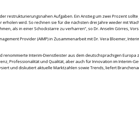
ch der restrukturierungsnahen Aufgaben. Ein Anstieg um zwei Prozent sollt
erholen wird. So rechnen sie für die nächsten drei Jahre wieder mit Wach
n, als in einer Schockstarre zu verharren“, so Dr. Anselm Görres, Vors
anagement Provider (AIMP) in Zusammenarbeit mit Dr. Vera Bloemer, Interim
nd renommierte Interim-Dienstleister aus dem deutschsprachigen Europa 
z, Professionalität und Qualität, aber auch für Innovation im Interim-
ysiert und diskutiert aktuelle Marktzahlen sowie Trends, liefert Branche