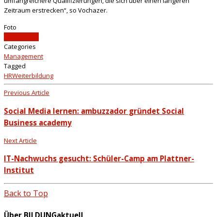
umfangreichere Qualifizierungen, die sich über einen längeren
Zeitraum erstrecken“, so Vochazer.
Foto
iStockphoto
Categories
Management
Tagged
HR
Weiterbildung
Previous Article
Social Media lernen: ambuzzador gründet Social
Business academy
Next Article
IT-Nachwuchs gesucht: Schüler-Camp am Plattner-
Institut
Back to Top
Über BILDUNGaktuell