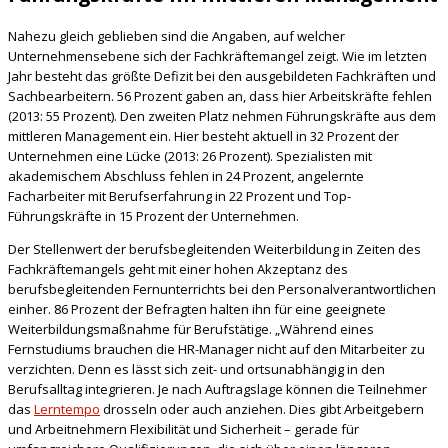
Nahezu gleich geblieben sind die Angaben, auf welcher
Unternehmensebene sich der Fachkräftemangel zeigt. Wie im letzten
Jahr besteht das größte Defizit bei den ausgebildeten Fachkräften und
Sachbearbeitern. 56 Prozent gaben an, dass hier Arbeitskräfte fehlen
(2013: 55 Prozent). Den zweiten Platz nehmen Führungskräfte aus dem
mittleren Management ein. Hier besteht aktuell in 32 Prozent der
Unternehmen eine Lücke (2013: 26 Prozent). Spezialisten mit
akademischem Abschluss fehlen in 24 Prozent, angelernte
Facharbeiter mit Berufserfahrung in 22 Prozent und Top-
Führungskräfte in 15 Prozent der Unternehmen.
Der Stellenwert der berufsbegleitenden Weiterbildung in Zeiten des
Fachkräftemangels geht mit einer hohen Akzeptanz des
berufsbegleitenden Fernunterrichts bei den Personalverantwortlichen
einher. 86 Prozent der Befragten halten ihn für eine geeignete
Weiterbildungsmaßnahme für Berufstätige. „Während eines
Fernstudiums brauchen die HR-Manager nicht auf den Mitarbeiter zu
verzichten. Denn es lässt sich zeit- und ortsunabhängig in den
Berufsalltag integrieren. Je nach Auftragslage können die Teilnehmer
das
Lerntempo
drosseln oder auch anziehen. Dies gibt Arbeitgebern
und Arbeitnehmern Flexibilität und Sicherheit – gerade für