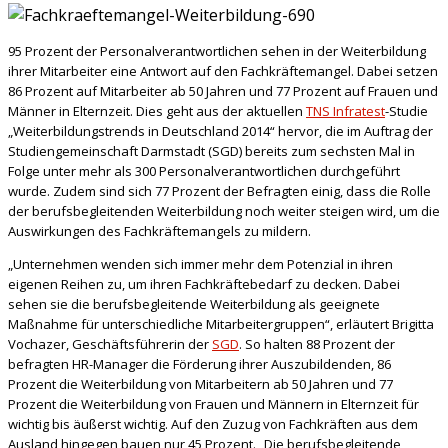
95 Prozent der Personalverantwortlichen sehen in der Weiterbildung
ihrer Mitarbeiter eine Antwort auf den Fachkräftemangel. Dabei setzen
86 Prozent auf Mitarbeiter ab 50 Jahren und 77 Prozent auf Frauen und
Männer in Elternzeit. Dies geht aus der aktuellen
TNS Infratest
-Studie
„Weiterbildungstrends in Deutschland 2014“ hervor, die im Auftrag der
Studiengemeinschaft Darmstadt (SGD) bereits zum sechsten Mal in
Folge unter mehr als 300 Personalverantwortlichen durchgeführt
wurde. Zudem sind sich 77 Prozent der Befragten einig, dass die Rolle
der berufsbegleitenden Weiterbildung noch weiter steigen wird, um die
Auswirkungen des Fachkräftemangels zu mildern.
„Unternehmen wenden sich immer mehr dem Potenzial in ihren
eigenen Reihen zu, um ihren Fachkräftebedarf zu decken. Dabei
sehen sie die berufsbegleitende Weiterbildung als geeignete
Maßnahme für unterschiedliche Mitarbeitergruppen“, erläutert Brigitta
Vochazer, Geschäftsführerin der
SGD
. So halten 88 Prozent der
befragten HR-Manager die Förderung ihrer Auszubildenden, 86
Prozent die Weiterbildung von Mitarbeitern ab 50 Jahren und 77
Prozent die Weiterbildung von Frauen und Männern in Elternzeit für
wichtig bis äußerst wichtig. Auf den Zuzug von Fachkräften aus dem
Ausland hingegen bauen nur 45 Prozent. „Die berufsbegleitende