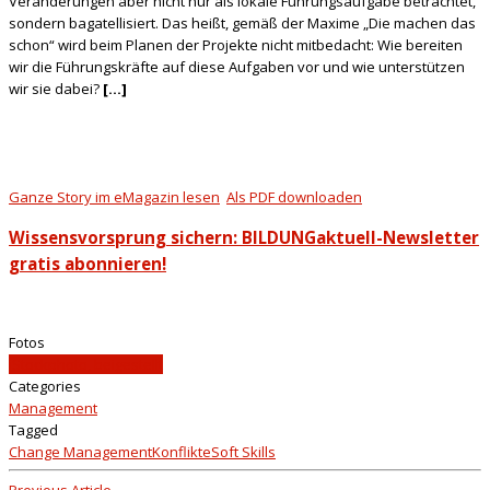
Veränderungen aber nicht nur als lokale Führungsaufgabe betrachtet,
sondern bagatellisiert. Das heißt, gemäß der Maxime „Die machen das
schon“ wird beim Planen der Projekte nicht mitbedacht: Wie bereiten
wir die Führungskräfte auf diese Aufgaben vor und wie unterstützen
wir sie dabei?
[…]
Ganze Story im eMagazin lesen
Als PDF downloaden
Wissensvorsprung sichern: BILDUNGaktuell-Newsletter
gratis abonnieren!
Fotos
iStockphoto, beigestellt
Categories
Management
Tagged
Change Management
Konflikte
Soft Skills
Previous Article