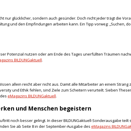
t nur glücklicher, sondern auch gesünder. Doch nicht jeder trägt die Vora
Haltung und den Empfindungen arbeiten kann. Ein Tipp vorweg: „Suchen, do
nser Potenzial nutzen oder am Ende des Tages unerfüllten Träumen nachwein
gazins BILDUNGaktuell
.
sen allein reicht aber nicht aus. Damit alle Mitarbeiter an einem Strang 
ity und Ethik fehlen, sind Ziele zum Scheitern verurteilt. Sieben These
 des
eMagazins BILDUNGaktuell
.
werken und Menschen begeistern
uftritt noch besser gelingt. In dieser BILDUNGaktuell-Sonderausgabe teilt
finden Sie ab Seite 8 in der September-Ausgabe des
eMagazins BILDUNGak