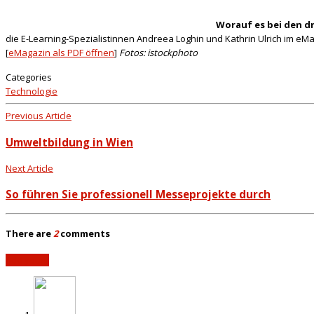
Worauf es bei den 
die E-Learning-Spezialistinnen Andreea Loghin und Kathrin Ulrich im eMa
[
eMagazin als PDF öffnen
]
Fotos: istockphoto
Categories
Technologie
Previous Article
Umweltbildung in Wien
Next Article
So führen Sie professionell Messeprojekte durch
There are
2
comments
Add yours