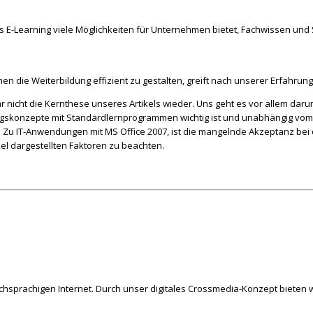
ss E-Learning viele Möglichkeiten für Unternehmen bietet, Fachwissen u
en die Weiterbildung effizient zu gestalten, greift nach unserer Erfahrung 
 nicht die Kernthese unseres Artikels wieder. Uns geht es vor allem darum,
gskonzepte mit Standardlernprogrammen wichtig ist und unabhängig vom 
 Zu IT-Anwendungen mit MS Office 2007, ist die mangelnde Akzeptanz bei d
el dargestellten Faktoren zu beachten.
schsprachigen Internet. Durch unser digitales Crossmedia-Konzept bieten w