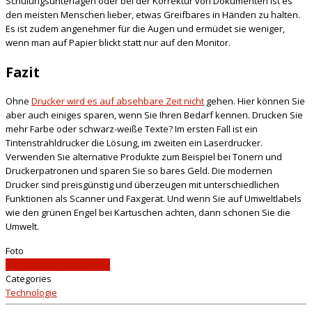
Schulungsunterlagen oder bei der Korrektur von Dokumenten ist es
den meisten Menschen lieber, etwas Greifbares in Händen zu halten.
Es ist zudem angenehmer für die Augen und ermüdet sie weniger,
wenn man auf Papier blickt statt nur auf den Monitor.
Fazit
Ohne
Drucker wird es auf absehbare Zeit nicht
gehen. Hier können Sie
aber auch einiges sparen, wenn Sie Ihren Bedarf kennen. Drucken Sie
mehr Farbe oder schwarz-weiße Texte? Im ersten Fall ist ein
Tintenstrahldrucker die Lösung, im zweiten ein Laserdrucker.
Verwenden Sie alternative Produkte zum Beispiel bei Tonern und
Druckerpatronen und sparen Sie so bares Geld. Die modernen
Drucker sind preisgünstig und überzeugen mit unterschiedlichen
Funktionen als Scanner und Faxgerät. Und wenn Sie auf Umweltlabels
wie den grünen Engel bei Kartuschen achten, dann schonen Sie die
Umwelt.
Foto
simpson33/clipdealer.de
Categories
Technologie