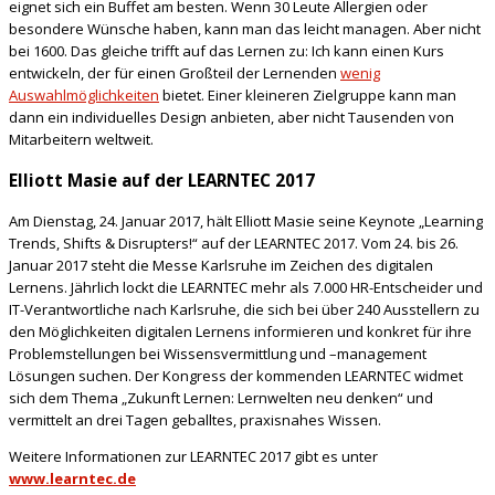
eignet sich ein Buffet am besten. Wenn 30 Leute Allergien oder
besondere Wünsche haben, kann man das leicht managen. Aber nicht
bei 1600. Das gleiche trifft auf das Lernen zu: Ich kann einen Kurs
entwickeln, der für einen Großteil der Lernenden
wenig
Auswahlmöglichkeiten
bietet. Einer kleineren Zielgruppe kann man
dann ein individuelles Design anbieten, aber nicht Tausenden von
Mitarbeitern weltweit.
Elliott Masie auf der LEARNTEC 2017
Am Dienstag, 24. Januar 2017, hält Elliott Masie seine Keynote „Learning
Trends, Shifts & Disrupters!“ auf der LEARNTEC 2017. Vom 24. bis 26.
Januar 2017 steht die Messe Karlsruhe im Zeichen des digitalen
Lernens. Jährlich lockt die LEARNTEC mehr als 7.000 HR-Entscheider und
IT-Verantwortliche nach Karlsruhe, die sich bei über 240 Ausstellern zu
den Möglichkeiten digitalen Lernens informieren und konkret für ihre
Problemstellungen bei Wissensvermittlung und –management
Lösungen suchen. Der Kongress der kommenden LEARNTEC widmet
sich dem Thema „Zukunft Lernen: Lernwelten neu denken“ und
vermittelt an drei Tagen geballtes, praxisnahes Wissen.
Weitere Informationen zur LEARNTEC 2017 gibt es unter
www.learntec.de