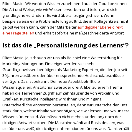
Elliott Masie: Wir werden Wissen zunehmend aus der Cloud beziehen.
Die Art und Weise, wie wir Wissen erwerben und teilen, wird sich
grundlegend verändern. Es wird überall zugänglich sein. Wenn
beispielsweise eine Problemstellung auftritt, die im Kollegenkreis nicht
gelöst werden kann, kann der Mitarbeiter
auf digitaler Ebene direkt
eine Frage stellen
und erhält sofort eine maßgeschneiderte Antwort.
Ist das die „Personalisierung des Lernens“?
Elliott Masie: Ja, schauen wir uns als Beispiel eine Weiterbildung für
Marketing-Manager an. Einsteiger werden viel mehr
Grundlagenwissen benötigen als Marketing-Experten, die den Job seit
30 Jahren ausüben oder über entsprechende Hochschulabschlüsse
verfügen. Das ist bekannt. Der neue Aspekt betrifft die
Wissensquellen: Anstatt nur zwei oder drei Artikel zu einem Thema
haben die Teilnehmer Zugriff auf Zehntausende von Artikeln und
Grafiken. Künstliche Intelligenz wird Ihnen und mir ganz
unterschiedliche Antworten bereitstellen, denn wir unterscheiden uns
stark darin, welche Inhalte wir benötigen, wie wir lernen und wo unsere
Wissenslücken sind. Wir müssen nicht mehr stundenlang nach der
richtigen Antwort suchen. Die Maschine wählt auf Basis dessen, was
sie über uns weiß, die richtigen Informationen für uns aus. Damit erhält