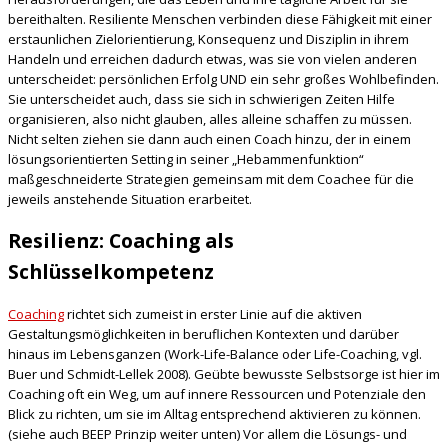
bereithalten. Resiliente Menschen verbinden diese Fähigkeit mit einer
erstaunlichen Zielorientierung, Konsequenz und Disziplin in ihrem
Handeln und erreichen dadurch etwas, was sie von vielen anderen
unterscheidet: persönlichen Erfolg UND ein sehr großes Wohlbefinden.
Sie unterscheidet auch, dass sie sich in schwierigen Zeiten Hilfe
organisieren, also nicht glauben, alles alleine schaffen zu müssen.
Nicht selten ziehen sie dann auch einen Coach hinzu, der in einem
lösungsorientierten Setting in seiner „Hebammenfunktion“
maßgeschneiderte Strategien gemeinsam mit dem Coachee für die
jeweils anstehende Situation erarbeitet.
Resilienz: Coaching als
Schlüsselkompetenz
Coaching
richtet sich zumeist in erster Linie auf die aktiven
Gestaltungsmöglichkeiten in beruflichen Kontexten und darüber
hinaus im Lebensganzen (Work-Life-Balance oder Life-Coaching, vgl.
Buer und Schmidt-Lellek 2008). Geübte bewusste Selbstsorge ist hier im
Coaching oft ein Weg, um auf innere Ressourcen und Potenziale den
Blick zu richten, um sie im Alltag entsprechend aktivieren zu können.
(siehe auch BEEP Prinzip weiter unten) Vor allem die Lösungs- und