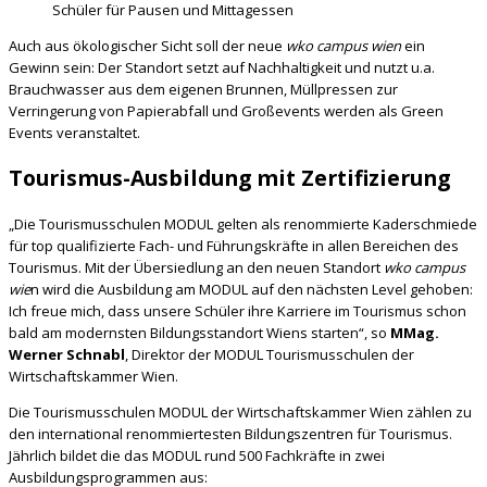
Schüler für Pausen und Mittagessen
Auch aus ökologischer Sicht soll der neue
wko campus wien
ein
Gewinn sein: Der Standort setzt auf Nachhaltigkeit und nutzt u.a.
Brauchwasser aus dem eigenen Brunnen, Müllpressen zur
Verringerung von Papierabfall und Großevents werden als Green
Events veranstaltet.
Tourismus-Ausbildung mit Zertifizierung
„Die Tourismusschulen MODUL gelten als renommierte Kaderschmiede
für top qualifizierte Fach- und Führungskräfte in allen Bereichen des
Tourismus. Mit der Übersiedlung an den neuen Standort
wko campus
wie
n wird die Ausbildung am MODUL auf den nächsten Level gehoben:
Ich freue mich, dass unsere Schüler ihre Karriere im Tourismus schon
bald am modernsten Bildungsstandort Wiens starten“, so
MMag.
Werner Schnabl
, Direktor der MODUL Tourismusschulen der
Wirtschaftskammer Wien.
Die Tourismusschulen MODUL der Wirtschaftskammer Wien zählen zu
den international renommiertesten Bildungszentren für Tourismus.
Jährlich bildet die das MODUL rund 500 Fachkräfte in zwei
Ausbildungsprogrammen aus: