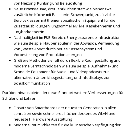
von Heizung, Kühlung und Beleuchtung
Neue Praxisräume, drei Lehrküchen statt wie bisher zwei:
zusätzliche Küche mit Patisserie-Schwerpunkt, zusätzliche
Serviceklassen mit themenspezifischem Equipment für die
Zusatzausbildungen Jungsommelier/ière, Käsekenner/in und
Jungbarkeeper/in
Nachhaltigkeit im F&B-Bereich: Energiesparende Infrastruktur
wie zum Beispiel Haubenspüler in der Abwasch, Vermeidung
von „Waste-Food“ durch neues Kassensystem und
Vorbestellung von Produktionsmengen
Größere Methodenvielfalt durch flexible Raumgestaltung und
moderne Lerntechnologien wie zum Beispiel Aufnahme- und
Schneide-Equipment für Audio- und Videopodcasts zur
alternativen Unterrichtsgestaltung und Infodisplays zur
Schulkommunikation
Darüber hinaus bietet der neue Standort weitere Verbesserungen für
Schüler und Lehrer:
Einsatz von Smartboards der neuesten Generation in allen
Lehrsälen sowie schnelleres flächendeckendes WLAN und
neueste IT Hardware Ausstattung
Moderne Räumlichkeiten für die kulinarische Verpflegung der