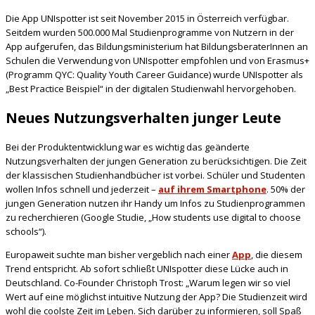
Die App UNIspotter ist seit November 2015 in Österreich verfügbar.
Seitdem wurden 500.000 Mal Studienprogramme von Nutzern in der
App aufgerufen, das Bildungsministerium hat BildungsberaterInnen an
Schulen die Verwendung von UNIspotter empfohlen und von Erasmus+
(Programm QYC: Quality Youth Career Guidance) wurde UNIspotter als
„Best Practice Beispiel“ in der digitalen Studienwahl hervorgehoben.
Neues Nutzungsverhalten junger Leute
Bei der Produktentwicklung war es wichtig das geänderte
Nutzungsverhalten der jungen Generation zu berücksichtigen. Die Zeit
der klassischen Studienhandbücher ist vorbei. Schüler und Studenten
wollen Infos schnell und jederzeit –
auf ihrem Smartphone
. 50% der
jungen Generation nutzen ihr Handy um Infos zu Studienprogrammen
zu recherchieren (Google Studie, „How students use digital to choose
schools“).
Europaweit suchte man bisher vergeblich nach einer
App
, die diesem
Trend entspricht. Ab sofort schließt UNIspotter diese Lücke auch in
Deutschland. Co-Founder Christoph Trost: „Warum legen wir so viel
Wert auf eine möglichst intuitive Nutzung der App? Die Studienzeit wird
wohl die coolste Zeit im Leben. Sich darüber zu informieren, soll Spaß