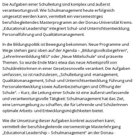
Die Aufgaben einer Schulleitung sind komplex und äußerst
verantwortungsvoll. Wie Schulmanagement heute erfolgreich
umgesetzt werden kann, vermittelt ein viersemestriges
berufsbegleitendes Masterprogramm an der Donau-Universität Krems.
„Educational Leadership“ integriert Schul- und Unterrichtsentwicklung,
Personalführung und Qualitätsmanagement.
In die Bildungspolitik ist Bewegung bekommen. Neue Programme und
Wege stehen ganz oben auf der Agenda – „Bildungsvolksbegehren“,
„LehrerInnenbildung NEU“ oder „Neue Mittelschule“ sind präsente
Themen. So wurde Ende März etwa das neue Arbeitsprofil von
SchuldirektorInnen in einer Gesetzesnovelle verankert. Die Aufgaben
umfassen, so ist nachzulesen, „Schulleitung und -management,
Qualitätsmanagement, Schul- und Unterrichtsentwicklung, Führung und
Personalentwicklung sowie Außenbeziehungen und Öffnung der
Schule“. – Kurz, die Leitung einer Schule ist eine äußerst umfassende
und verantwortungsvolle Tätigkeit: Schulmanagement hat das Ziel,
eine Lernumgebung zu schaffen, die für Lehrende und SchülerInnen
optimale Arbeits- und Entwicklungsmöglichkeiten bietet.
Wie die Umsetzung dieser Aufgaben konkret aussehen kann,
vermittelt der berufsbegleitende viersemestrige Masterlehrgang
„Educational Leadership – Schulmanagement“ an der Donau-