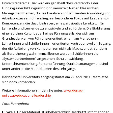
Universität Krems. Hier wird ein ganzheitliches Verständnis der
Führung einer Bildungsinstitution vermittelt: Neben klassischen
Managementthemen, die zur kreativen und effizienten Abwicklung von
Arbeitsprozessen führen, liegt ein besonderer Fokus auf Leadership-
Kompetenzen, die dazu beitragen, eine partizipative Lernkultur für
Lehrende und Lernende zu entwickeln und zu fördern. Die Etablierung
einer solchen Kultur bedarf eines Führungsstils, der sich am
Grundgedanken von Führung orientiert: einem am Menschen –
LehrerInnen und SchülerInnen – orientierten vertrauensvollen Zugang,
der die Aufteilung von Kompetenzen nicht als Machtverlust, sondern
als Bereicherung wahrnimmt. Ebenso werden SchülerInnen als
„SystempartnerInnen“ angesehen. Schulentwicklung,
Unterrichtsentwicklung, Personalführung, Qualitätsmanagement sind
unter anderen die Modulthemen des Lehrgangs.
Der nächste Universitätslehrgang startet am 29. April 2011. Restplätze
sind noch vorhanden!
Weitere Informationen finden Sie unter:
www.donau-
uni.ac.at/educationalleadership
Foto: iStockphoto
Hinweis:
Unser Material ist urheberrechtlich geschützt. Informationen