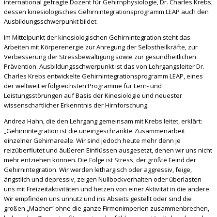
international gefragte Dozent für
Gehirnphysiologie, Dr. Charles Krebs,
dessen kinesiologisches Gehirnintegrationsprogramm LEAP auch den
Ausbildungsschwerpunkt bildet.
Im Mittelpunkt der kinesiologischen Gehirnintegration steht das
Arbeiten mit Körperenergie zur Anregung der Selbstheilkräfte, zur
Verbesserung der Stressbewältigung sowie zur gesundheitlichen
Prävention. Ausbildungsschwerpunkt ist das von Lehrgangsleiter Dr.
Charles Krebs entwickelte Gehirnintegrationsprogramm LEAP, eines
der weltweit erfolgreichsten Programme für Lern- und
Leistungsstörungen auf Basis der Kinesiologie und neuester
wissenschaftlicher Erkenntnis der Hirnforschung.
Andrea Hahn, die den Lehrgang gemeinsam mit Krebs leitet, erklärt:
„Gehirnintegration ist die uneingeschränkte Zusammenarbeit
einzelner Gehirnareale. Wir sind jedoch heute mehr denn je
reizüberflutet und äußeren Einflüssen ausgesetzt, denen wir uns nicht
mehr entziehen können. Die Folge ist Stress, der größte Feind der
Gehirnintegration. Wir werden lethargisch oder aggressiv, feige,
ängstlich und depressiv, zeigen Nullbockverhalten oder überlasten
uns mit Freizeitaktivitäten und hetzen von einer Aktivität in die andere.
Wir empfinden uns unnütz und ins Abseits gestellt oder sind die
großen „Macher“ ohne die ganze Firmenimperien zusammenbrechen,