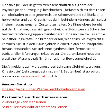
Kinesiologie – der Begriff wird wissenschaftlich als „Lehre der
Physiologie der Bewegung“ beschrieben – befasst sich mit dem Lösen
von Blockaden im Energiebereich, die Schmerzen und Fehlfunktionen
hervorrufen und den Organismus darin behindern können, sich selbst
in einem ausgewogenen Zustand zu halten. Die Kinesiologie beruht
auf der Annahme, dass sich gesundheitliche Störungen als Schwäche
bestimmter Muskelgruppen manifestieren. Kinesiologie fokussiert die
Selbstheilungskräfte und hilft der Person, wieder ins Gleichgewicht zu
kommen. Sie ist in den 1960er Jahren in Amerika aus der Chiropraktik
heraus entstanden. Sie stellt eine Synthese alter, fernöstlicher,
traditioneller Erfahrungen (Akupressur, Chiropraktik) und neuester
westlicher Wissenschaft (Ernährungslehre, Bewegungslehre) dar.
Die Anmeldung zum viersemestrigen Lehrgang „Gehirnintegrations-
Kinesiologie“ (Lehrgangsbeginn ist am 18. September) ist ab sofort
online unter
www.smc-info.at
möglich.
Amazon-Buchtipp
Kinesiologie für Kinder: Wie Sie Lernblockaden abbauen
Das könnte Sie auch noch interessieren …
Zivilcourage kann man lernen
Studie: Flexibles Mobiliar fördert das Lernen