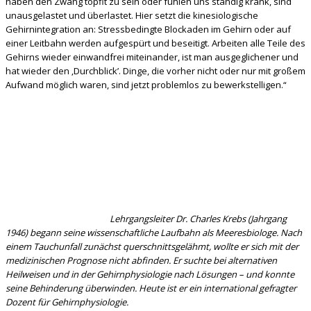
haben den Zwang topfit zu sein oder fühlen uns ständig krank, sind
unausgelastet und überlastet. Hier setzt die kinesiologische
Gehirnintegration an: Stressbedingte Blockaden im Gehirn oder auf
einer Leitbahn werden aufgespürt und beseitigt. Arbeiten alle Teile des
Gehirns wieder einwandfrei miteinander, ist man ausgeglichener und
hat wieder den ‚Durchblick’. Dinge, die vorher nicht oder nur mit großem
Aufwand möglich waren, sind jetzt problemlos zu bewerkstelligen.“
Lehrgangsleiter Dr. Charles Krebs
(Jahrgang
1946) begann seine wissenschaftliche Laufbahn als Meeresbiologe. Nach
einem Tauchunfall zunächst querschnittsgelähmt, wollte er sich mit der
medizinischen Prognose nicht abfinden. Er suchte bei alternativen
Heilweisen und in der Gehirnphysiologie nach Lösungen – und konnte
seine Behinderung überwinden. Heute ist er ein international gefragter
Dozent für Gehirnphysiologie.