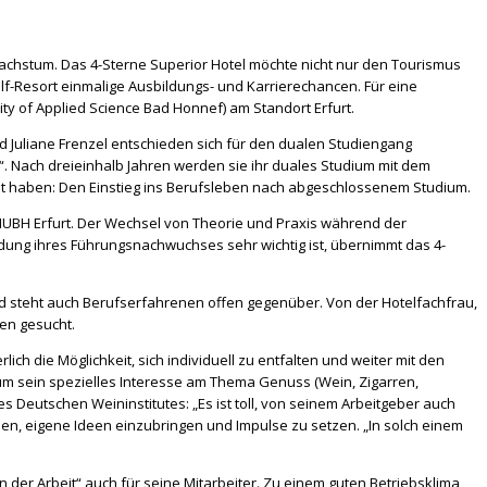
Wachstum. Das 4-Sterne Superior Hotel möchte nicht nur den Tourismus
olf-Resort einmalige Ausbildungs- und Karrierechancen.
Für eine
ty of Applied Science Bad Honnef) am Standort Erfurt.
d Juliane Frenzel entschieden sich für den dualen Studiengang
. Nach dreieinhalb Jahren werden sie ihr duales Studium mit dem
racht haben: Den Einstieg ins Berufsleben nach abgeschlossenem Studium.
IUBH Erfurt. Der Wechsel von Theorie und Praxis während der
dung ihres Führungsnachwuchses sehr wichtig ist, übernimmt das 4-
nd steht auch Berufserfahrenen offen gegenüber. Von der Hotelfachfrau,
en gesucht.
ich die Möglichkeit, sich individuell zu entfalten und weiter mit den
 sein spezielles Interesse am Thema Genuss (Wein, Zigarren,
 Deutschen Weininstitutes: „Es ist toll, von seinem Arbeitgeber auch
en, eigene Ideen einzubringen und Impulse zu setzen. „In solch einem
n der Arbeit“ auch für seine Mitarbeiter. Zu einem guten Betriebsklima