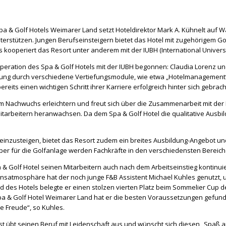
pa & Golf Hotels Weimarer Land setzt Hoteldirektor Mark A. Kühnelt auf 
terstützen. Jungen Berufseinsteigern bietet das Hotel mit zugehörigem G
ooperiert das Resort unter anderem mit der IUBH (International Universi
peration des Spa & Golf Hotels mit der IUBH begonnen: Claudia Lorenz un
ierung durch verschiedene Vertiefungsmodule, wie etwa „Hotelmanagement“
reits einen wichtigen Schritt ihrer Karriere erfolgreich hinter sich geb
 Nachwuchs erleichtern und freut sich über die Zusammenarbeit mit der 
tarbeitern heranwachsen. Da dem Spa & Golf Hotel die qualitative Ausbil
einzusteigen, bietet das Resort zudem ein breites Ausbildung-Angebot u
per für die Golfanlage werden Fachkräfte in den verschiedensten Bereich
a & Golf Hotel seinen Mitarbeitern auch nach dem Arbeitseinstieg kontinuierl
mosphäre hat der noch junge F&B Assistent Michael Kuhles genutzt, um
des Hotels belegte er einen stolzen vierten Platz beim Sommelier Cup des
 Spa & Golf Hotel Weimarer Land hat er die besten Voraussetzungen gefund
e Freude“, so Kuhles.
bst übt seinen Beruf mit Leidenschaft aus und wünscht sich diesen „Spaß a