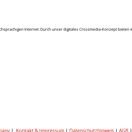
schsprachigen Internet. Durch unser digitales Crossmedia-Konzept bieten w
pany
|
Kontakt & Impressum
|
Datenschutzhinweis
|
AGB