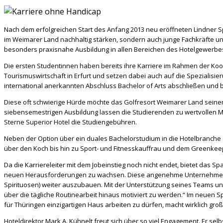
Nach dem erfolgreichen Start des Anfang 2013 neu eröffneten Lindner S
im Weimarer Land nachhaltig stärken, sondern auch junge Fachkräfte un
besonders praxisnahe Ausbildung in allen Bereichen des Hotelgewerbes k
Die ersten Studentinnen haben bereits ihre Karriere im Rahmen der Koo
Tourismuswirtschaft in Erfurt und setzen dabei auch auf die Spezialis
international anerkannten Abschluss Bachelor of Arts abschließen und be
Diese oft schwierige Hürde möchte das Golfresort Weimarer Land seinem
siebensemestrigen Ausbildung lassen die Studierenden zu wertvollen Mi
Sterne Superior Hotel die Studiengebühren.
Neben der Option über ein duales Bachelorstudium in die Hotelbranche 
über den Koch bis hin zu Sport- und Fitnesskauffrau und dem Greenkee
Da die Karriereleiter mit dem Jobeinstieg noch nicht endet, bietet das Sp
neuen Herausforderungen zu wachsen. Diese angenehme Unternehmensat
Spirituosen) weiter auszubauen. Mit der Unterstützung seines Teams und 
über die tägliche Routinearbeit hinaus motiviert zu werden.“ Im neuen
für Thüringen einzigartigen Haus arbeiten zu dürfen, macht wirklich groß
Hoteldirektor Mark A. Kühnelt freut sich über so viel Engagement. Er sel