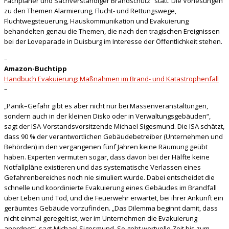
Fachplaner und Sachverständiger Brandschutz“ statt. Die Vorlesungen
zu den Themen Alarmierung, Flucht- und Rettungswege,
Fluchtwegsteuerung, Hauskommunikation und Evakuierung
behandelten genau die Themen, die nach den tragischen Ereignissen
bei der Loveparade in Duisburg im Interesse der Öffentlichkeit stehen.
–
Amazon-Buchtipp
Handbuch Evakuierung: Maßnahmen im Brand- und Katastrophenfall
–
„Panik–Gefahr gibt es aber nicht nur bei Massenveranstaltungen,
sondern auch in der kleinen Disko oder in Verwaltungsgebäuden“,
sagt der ISA-Vorstandsvorsitzende Michael Sigesmund. Die ISA schätzt,
dass 90 % der verantwortlichen Gebäudebetreiber (Unternehmen und
Behörden) in den vergangenen fünf Jahren keine Räumung geübt
haben. Experten vermuten sogar, dass davon bei der Hälfte keine
Notfallpläne existieren und das systematische Verlassen eines
Gefahrenbereiches noch nie simuliert wurde. Dabei entscheidet die
schnelle und koordinierte Evakuierung eines Gebäudes im Brandfall
über Leben und Tod, und die Feuerwehr erwartet, bei ihrer Ankunft ein
geräumtes Gebäude vorzufinden. „Das Dilemma beginnt damit, dass
nicht einmal geregelt ist, wer im Unternehmen die Evakuierung
anordnet“, sagt Michael Sigesmund. So geht wertvolle Zeit bis zum