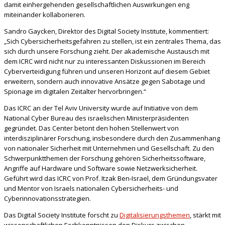
damit einhergehenden gesellschaftlichen Auswirkungen eng
miteinander kollaborieren.
Sandro Gaycken, Direktor des Digital Society Institute, kommentiert:
„Sich Cybersicherheitsgefahren zu stellen, ist ein zentrales Thema, das
sich durch unsere Forschung zieht. Der akademische Austausch mit
dem ICRC wird nicht nur zu interessanten Diskussionen im Bereich
Cyberverteidigung führen und unseren Horizont auf diesem Gebiet
erweitern, sondern auch innovative Ansätze gegen Sabotage und
Spionage im digitalen Zeitalter hervorbringen.“
Das ICRC an der Tel Aviv University wurde auf Initiative von dem
National Cyber Bureau des israelischen Ministerpräsidenten
gegründet. Das Center betont den hohen Stellenwert von
interdisziplinärer Forschung, insbesondere durch den Zusammenhang
von nationaler Sicherheit mit Unternehmen und Gesellschaft. Zu den
Schwerpunktthemen der Forschung gehören Sicherheitssoftware,
Angriffe auf Hardware und Software sowie Netzwerksicherheit.
Geführt wird das ICRC von Prof. Itzak Ben-Israel, dem Gründungsvater
und Mentor von Israels nationalen Cybersicherheits- und
Cyberinnovationsstrategien.
Das Digital Society Institute forscht zu
Digitalisierungsthemen
, stärkt mit
wissenschaftlichen Fachkenntnissen den Diskurs zwischen