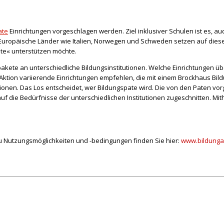
ate
Einrichtungen vorgeschlagen werden. Ziel inklusiver Schulen ist es, au
 Europäische Länder wie Italien, Norwegen und Schweden setzen auf dies
ate« unterstützen möchte.
akete an unterschiedliche Bildungsinstitutionen. Welche Einrichtungen ü
ktion variierende Einrichtungen empfehlen, die mit einem Brockhaus Bil
tionen. Das Los entscheidet, wer Bildungspate wird. Die von den Paten v
f die Bedürfnisse der unterschiedlichen Institutionen zugeschnitten. Mith
zu Nutzungsmöglichkeiten und -bedingungen finden Sie hier:
www.bildungak