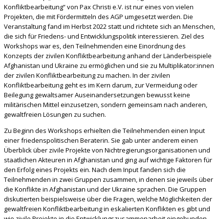
Konfliktbearbeitung“ von Pax Christi e.V. ist nur eines von vielen
Projekten, die mit Fördermitteln des AGP umgesetzt werden. Die
Veranstaltung fand im Herbst 2022 statt und richtete sich an Menschen,
die sich für Friedens- und Entwicklungspolitik interessieren. Ziel des
Workshops war es, den Teilnehmenden eine Einordnung des
Konzepts der zivilen Konfliktbearbeitung anhand der Länderbeispiele
Afghanistan und Ukraine zu ermöglichen und sie zu Multiplikator:innen
der zivilen Konfliktbearbeitung zu machen. In der zivilen
Konfliktbearbeitung geht es im Kern darum, zur Vermeidung oder
Beilegung gewaltsamer Auseinandersetzungen bewusst keine
militärischen Mittel einzusetzen, sondern gemeinsam nach anderen,
gewaltfreien Lösungen zu suchen.
Zu Beginn des Workshops erhielten die Teilnehmenden einen Input
einer friedenspolitischen Beraterin. Sie gab unter anderem einen
Überblick über zivile Projekte von Nichtregierungsorganisationen und
staatlichen Akteuren in Afghanistan und ging auf wichtige Faktoren für
den Erfolg eines Projekts ein. Nach dem Input fanden sich die
Teilnehmenden in zwei Gruppen zusammen, in denen sie jeweils über
die Konflikte in Afghanistan und der Ukraine sprachen. Die Gruppen
diskutierten beispielsweise über die Fragen, welche Möglichkeiten der
gewaltfreien Konfliktbearbeitung in eskalierten Konflikten es gibt und
wie zivile Projekte in die Entwicklungszusammenarbeit eingebunden