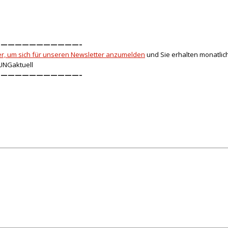
———————————–
ier, um sich für unseren Newsletter anzumelden
und Sie erhalten monatlic
UNGaktuell
———————————–