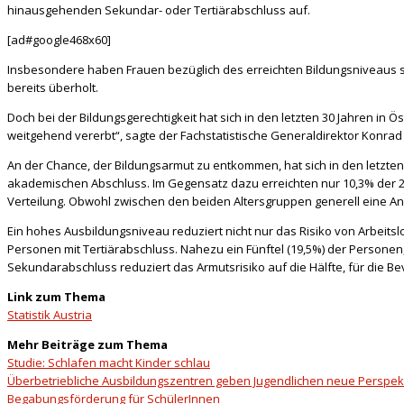
hinausgehenden Sekundar- oder Tertiärabschluss auf.
[ad#google468x60]
Insbesondere haben Frauen bezüglich des erreichten Bildungsniveaus st
bereits überholt.
Doch bei der Bildungsgerechtigkeit hat sich in den letzten 30 Jahren in 
weitgehend vererbt“, sagte der Fachstatistische Generaldirektor Konra
An der Chance, der Bildungsarmut zu entkommen, hat sich in den letzte
akademischen Abschluss. Im Gegensatz dazu erreichten nur 10,3% der 25- 
Verteilung. Obwohl zwischen den beiden Altersgruppen generell eine A
Ein hohes Ausbildungsniveau reduziert nicht nur das Risiko von Arbeitsl
Personen mit Tertiärabschluss. Nahezu ein Fünftel (19,5%) der Persone
Sekundarabschluss reduziert das Armutsrisiko auf die Hälfte, für die Be
Link zum Thema
Statistik Austria
Mehr Beiträge zum Thema
Studie: Schlafen macht Kinder schlau
Überbetriebliche Ausbildungszentren geben Jugendlichen neue Perspek
Begabungsförderung für SchülerInnen