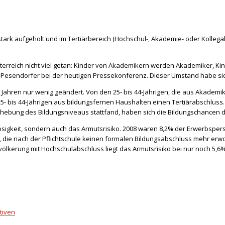
ark aufgeholt und im Tertiärbereich (Hochschul-, Akademie- oder Kollega
Österreich nicht viel getan: Kinder von Akademikern werden Akademiker, Ki
d Pesendorfer bei der heutigen Pressekonferenz. Dieser Umstand habe sic
n Jahren nur wenig geändert. Von den 25- bis 44-Jährigen, die aus Akadem
bis 44-Jährigen aus bildungsfernen Haushalten einen Tertiärabschluss. Für
nhebung des Bildungsniveaus stattfand, haben sich die Bildungschancen 
osigkeit, sondern auch das Armutsrisiko. 2008 waren 8,2% der Erwerbspers
n, die nach der Pflichtschule keinen formalen Bildungsabschluss mehr e
völkerung mit Hochschulabschluss liegt das Armutsrisiko bei nur noch 5,6%
tiven