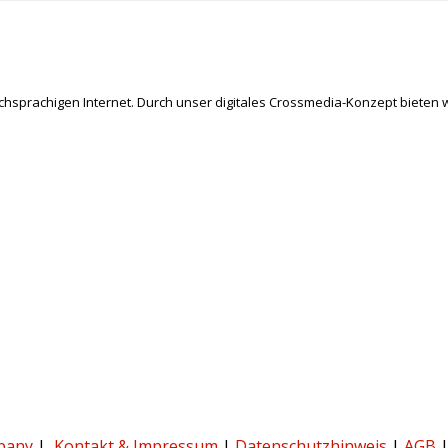
schsprachigen Internet. Durch unser digitales Crossmedia-Konzept bieten w
pany
|
Kontakt & Impressum
|
Datenschutzhinweis
|
AGB