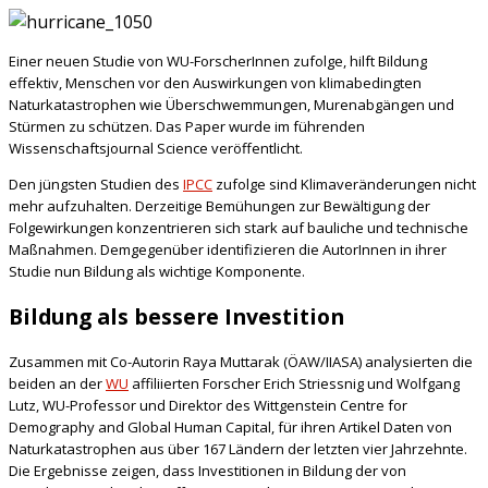
Einer neuen Studie von WU-ForscherInnen zufolge, hilft Bildung
effektiv, Menschen vor den Auswirkungen von klimabedingten
Naturkatastrophen wie Überschwemmungen, Murenabgängen und
Stürmen zu schützen. Das Paper wurde im führenden
Wissenschaftsjournal Science veröffentlicht.
Den jüngsten Studien des
IPCC
zufolge sind Klimaveränderungen nicht
mehr aufzuhalten. Derzeitige Bemühungen zur Bewältigung der
Folgewirkungen konzentrieren sich stark auf bauliche und technische
Maßnahmen. Demgegenüber identifizieren die AutorInnen in ihrer
Studie nun Bildung als wichtige Komponente.
Bildung als bessere Investition
Zusammen mit Co-Autorin Raya Muttarak (ÖAW/IIASA) analysierten die
beiden an der
WU
affiliierten Forscher Erich Striessnig und Wolfgang
Lutz, WU-Professor und Direktor des Wittgenstein Centre for
Demography and Global Human Capital, für ihren Artikel Daten von
Naturkatastrophen aus über 167 Ländern der letzten vier Jahrzehnte.
Die Ergebnisse zeigen, dass Investitionen in Bildung der von