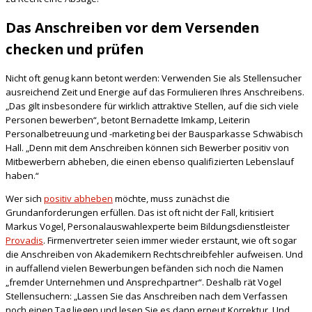
Das Anschreiben vor dem Versenden
checken und prüfen
Nicht oft genug kann betont werden: Verwenden Sie als Stellensucher
ausreichend Zeit und Energie auf das Formulieren Ihres Anschreibens.
„Das gilt insbesondere für wirklich attraktive Stellen, auf die sich viele
Personen bewerben“, betont Bernadette Imkamp, Leiterin
Personalbetreuung und -marketing bei der Bausparkasse Schwäbisch
Hall. „Denn mit dem Anschreiben können sich Bewerber positiv von
Mitbewerbern abheben, die einen ebenso qualifizierten Lebenslauf
haben.“
Wer sich
positiv abheben
möchte, muss zunächst die
Grundanforderungen erfüllen. Das ist oft nicht der Fall, kritisiert
Markus Vogel, Personalauswahlexperte beim Bildungsdienstleister
Provadis
. Firmenvertreter seien immer wieder erstaunt, wie oft sogar
die Anschreiben von Akademikern Rechtschreibfehler aufweisen. Und
in auffallend vielen Bewerbungen befänden sich noch die Namen
„fremder Unternehmen und Ansprechpartner“. Deshalb rät Vogel
Stellensuchern: „Lassen Sie das Anschreiben nach dem Verfassen
noch einen Tag liegen und lesen Sie es dann erneut Korrektur. Und