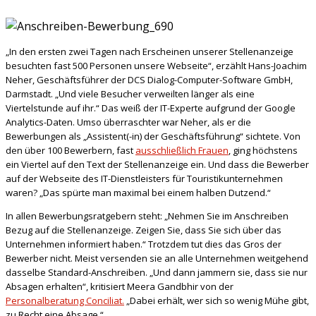
„In den ersten zwei Tagen nach Erscheinen unserer Stellenanzeige
besuchten fast 500 Personen unsere Webseite“, erzählt Hans-Joachim
Neher, Geschäftsführer der DCS Dialog-Computer-Software GmbH,
Darmstadt. „Und viele Besucher verweilten länger als eine
Viertelstunde auf ihr.“ Das weiß der IT-Experte aufgrund der Google
Analytics-Daten. Umso überraschter war Neher, als er die
Bewerbungen als „Assistent(-in) der Geschäftsführung“ sichtete. Von
den über 100 Bewerbern, fast
ausschließlich Frauen
, ging höchstens
ein Viertel auf den Text der Stellenanzeige ein. Und dass die Bewerber
auf der Webseite des IT-Dienstleisters für Touristikunternehmen
waren? „Das spürte man maximal bei einem halben Dutzend.“
In allen Bewerbungsratgebern steht: „Nehmen Sie im Anschreiben
Bezug auf die Stellenanzeige. Zeigen Sie, dass Sie sich über das
Unternehmen informiert haben.“ Trotzdem tut dies das Gros der
Bewerber nicht. Meist versenden sie an alle Unternehmen weitgehend
dasselbe Standard-Anschreiben. „Und dann jammern sie, dass sie nur
Absagen erhalten“, kritisiert Meera Gandbhir von der
Personalberatung Conciliat.
„Dabei erhält, wer sich so wenig Mühe gibt,
zu Recht eine Absage.“