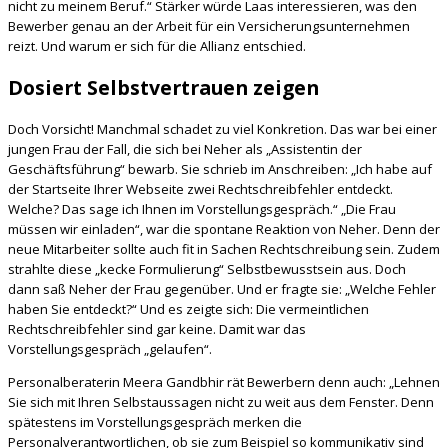
nicht zu meinem Beruf.“ Stärker würde Laas interessieren, was den
Bewerber genau an der Arbeit für ein Versicherungsunternehmen
reizt. Und warum er sich für die Allianz entschied.
Dosiert Selbstvertrauen zeigen
Doch Vorsicht! Manchmal schadet zu viel Konkretion. Das war bei einer
jungen Frau der Fall, die sich bei Neher als „Assistentin der
Geschäftsführung“ bewarb. Sie schrieb im Anschreiben: „Ich habe auf
der Startseite Ihrer Webseite zwei Rechtschreibfehler entdeckt.
Welche? Das sage ich Ihnen im Vorstellungsgespräch.“ „Die Frau
müssen wir einladen“, war die spontane Reaktion von Neher. Denn der
neue Mitarbeiter sollte auch fit in Sachen Rechtschreibung sein. Zudem
strahlte diese „kecke Formulierung“ Selbstbewusstsein aus. Doch
dann saß Neher der Frau gegenüber. Und er fragte sie: „Welche Fehler
haben Sie entdeckt?“ Und es zeigte sich: Die vermeintlichen
Rechtschreibfehler sind gar keine. Damit war das
Vorstellungsgespräch „gelaufen“.
Personalberaterin Meera Gandbhir rät Bewerbern denn auch: „Lehnen
Sie sich mit Ihren Selbstaussagen nicht zu weit aus dem Fenster. Denn
spätestens im Vorstellungsgespräch merken die
Personalverantwortlichen, ob sie zum Beispiel so kommunikativ sind